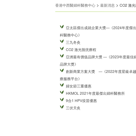
>
>
香港中西醫婦科醫務中心
最新消息
CO2 激
亞太區傑出成就企業大獎—《2024年度傑
科醫務中心》
三九冬灸
CO2 激光脫疣療程
亞洲最有價值品牌大獎 —《2023年度最佳
品牌大獎》
創新商業方案大獎 —《2022年度星級卓
療服務平台》
婦女節三重優惠
HKMOL 2021年度最傑出婦科醫務所
9合1 HPV疫苗優惠
三伏天灸