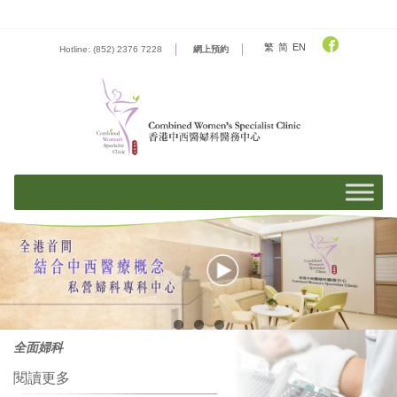
Skip
to
content
繁
简
EN
Hotline: (852) 2376 7228
網上預約
全面婦科
閱讀更多