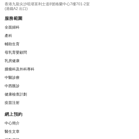
香港九龍尖沙咀堪富利士道8號格蘭中心7樓701-2室
(港鐵A2 出口)
服務範圍
全面婦科
產科
輔助生育
母乳育嬰顧問
乳房健康
腫瘤科及外科專科
中醫診療
中西匯診
健康檢查計劃
疫苗注射
網上預約
中心簡介
醫生文章