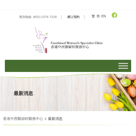
Skip
to
content
繁
简
EN
查詢熱線: (852) 2376 7228
網上預約
最新消息
>
香港中西醫婦科醫務中心
最新消息