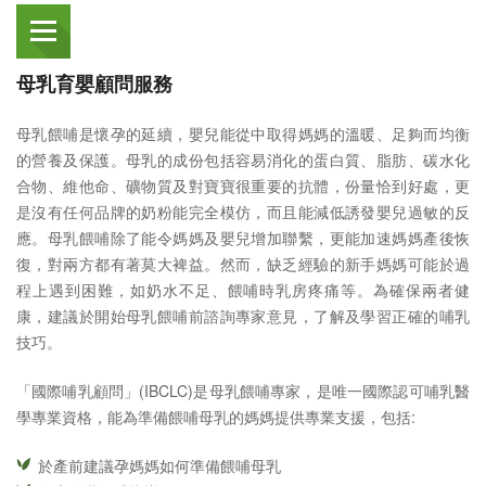
母乳育嬰顧問服務
母乳餵哺是懷孕的延續，嬰兒能從中取得媽媽的溫暖、足夠而均衡
的營養及保護。母乳的成份包括容易消化的蛋白質、脂肪、碳水化
合物、維他命、礦物質及對寶寶很重要的抗體，份量恰到好處，更
是沒有任何品牌的奶粉能完全模仿，而且能減低誘發嬰兒過敏的反
應。母乳餵哺除了能令媽媽及嬰兒增加聯繫，更能加速媽媽產後恢
復，對兩方都有著莫大裨益。然而，缺乏經驗的新手媽媽可能於過
程上遇到困難，如奶水不足、餵哺時乳房疼痛等。為確保兩者健
康，建議於開始母乳餵哺前諮詢專家意見，了解及學習正確的哺乳
技巧。
「國際哺乳顧問」(IBCLC)是母乳餵哺專家，是唯一國際認可哺乳醫
學專業資格，能為準備餵哺母乳的媽媽提供專業支援，包括:
於產前建議孕媽媽如何準備餵哺母乳