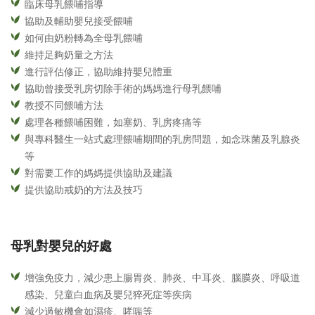
臨床母乳餵哺指導
協助及輔助嬰兒接受餵哺
如何由奶粉轉為全母乳餵哺
維持足夠奶量之方法
進行評估修正，協助維持嬰兒體重
協助曾接受乳房切除手術的媽媽進行母乳餵哺
教授不同餵哺方法
處理各種餵哺困難，如塞奶、乳房疼痛等
與專科醫生一站式處理餵哺期間的乳房問題，如念珠菌及乳腺炎
等
對需要工作的媽媽提供協助及建議
提供協助戒奶的方法及技巧
母乳對嬰兒的好處
增強免疫力，減少患上腸胃炎、肺炎、中耳炎、腦膜炎、呼吸道
感染、兒童白血病及嬰兒猝死症等疾病
減少過敏機會如濕疹、哮喘等