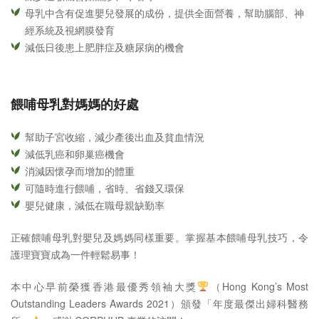
母乳中含有促進嬰兒發展的成份，提供全面營養，幫助腦部、神
經系統及視網膜發育
減低日後患上肥胖症及糖尿病的機會
餵哺母乳對媽媽的好處
幫助子宮收縮，減少產後出血及貧血情況
減低乳癌和卵巢癌機會
消減因懷孕而增加的體重
可隨時進行餵哺，省時、省錢又環保
嬰兒健康，減低在職母親缺勤率
正確餵哺母乳對嬰兒及媽媽同樣重要。掌握基本餵哺母乳技巧，令
護理寶寶成為一件輕鬆易事！
本中心早前榮獲香港最優秀領袖大獎
（Hong Kong’s Most
Outstanding Leaders Awards 2021）頒發「年度最傑出婦科醫務