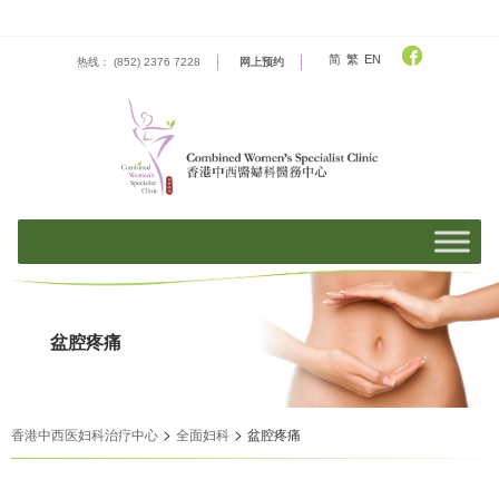
Skip
to
content
简
繁
EN
热线： (852) 2376 7228
网上预约
盆腔疼痛
>
>
香港中西医妇科治疗中心
全面妇科
盆腔疼痛