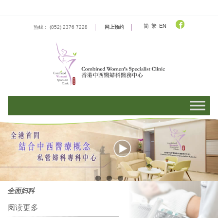
Skip
to
content
简
繁
EN
热线： (852) 2376 7228
网上预约
全面妇科
阅读更多