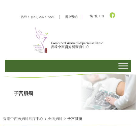
Skip
to
content
简
繁
EN
热线： (852) 2376 7228
网上预约
子宫肌瘤
>
>
香港中西医妇科治疗中心
全面妇科
子宫肌瘤