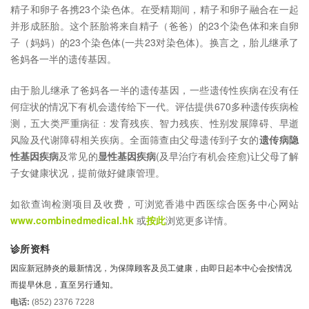
精子和卵子各携23个染色体。在受精期间，精子和卵子融合在一起
并形成胚胎。这个胚胎将来自精子（爸爸）的23个染色体和来自卵
子（妈妈）的23个染色体(一共23对染色体)。换言之，胎儿继承了
爸妈各一半的遗传基因。
由于胎儿继承了爸妈各一半的遗传基因，一些遗传性疾病在没有任
何症状的情况下有机会遗传给下一代。评估提供670多种遗传疾病检
测，五大类严重病征﹕发育残疾、智力残疾、性别发展障碍、早逝
风险及代谢障碍相关疾病。全面筛查由父母遗传到子女的
遗传病隐
性基因疾病
及常见的
显性基因疾病
(及早治疗有机会痊愈)让父母了解
子女健康状况，提前做好健康管理。
如欲查询检测项目及收费，可浏览香港中西医综合医务中心网站
www.combinedmedical.hk
或
按此
浏览更多详情。
诊所资料
因应新冠肺炎的最新情况，为保障顾客及员工健康，由即日起本中心会按情况
而提早休息，直至另行通知。
电话:
(852) 2376 7228