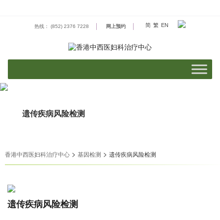
Skip
to
content
简
繁
EN
热线： (852) 2376 7228
网上预约
遗传疾病风险检测
>
>
香港中西医妇科治疗中心
基因检测
遗传疾病风险检测
遗传疾病风险检测