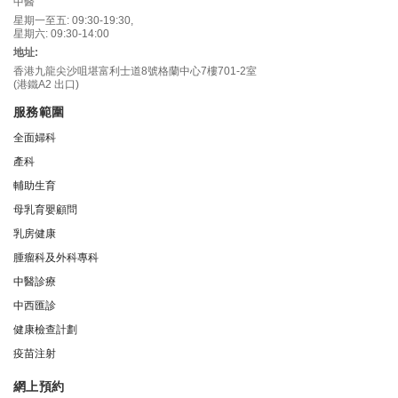
中醫
星期一至五: 09:30-19:30,
星期六: 09:30-14:00
地址:
香港九龍尖沙咀堪富利士道8號格蘭中心7樓701-2室
(港鐵A2 出口)
服務範圍
全面婦科
產科
輔助生育
母乳育嬰顧問
乳房健康
腫瘤科及外科專科
中醫診療
中西匯診
健康檢查計劃
疫苗注射
網上預約