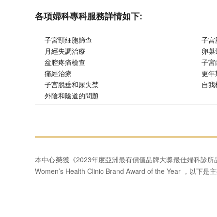
各項婦科專科服務詳情如下:
子宮頸細胞篩查
子宫
月經失調治療
卵巢
盆腔疼痛檢查
子宮
痛經治療
更年
子宫脱垂和尿失禁
自我
外陰和陰道的問題
本中心榮獲《2023年度亞洲最有價值品牌大獎最佳婦科診所
Women’s Health Clinic Brand Award of the Yea