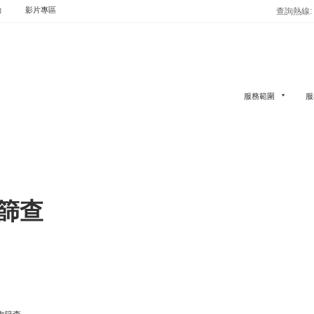
動
影片專區
查詢熱線: (
服務範圍
服
篩查
胞篩查