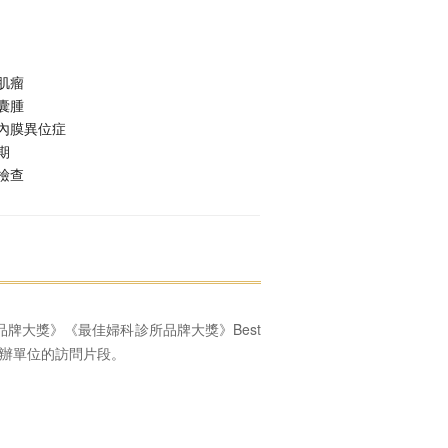
肌瘤
囊腫
內膜異位症
期
檢查
品牌大獎》《最佳婦科診所品牌大獎》Best
r ，以下是主辦單位的訪問片段。