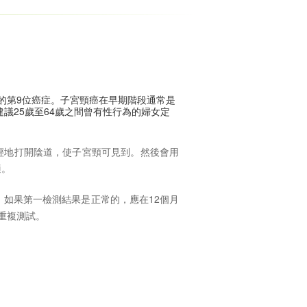
的第9位癌症。子宮頸癌在早期階段通常是
建議25歲至64歲之間曾有性行為的婦女定
輕地打開陰道，使子宮頸可見到。然後會用
適。
)。如果第一檢測結果是正常的，應在12個月
重複測試。