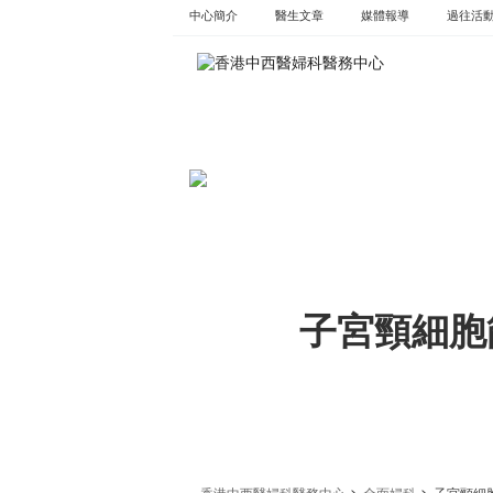
Skip
中心簡介
醫生文章
媒體報導
過往活
to
content
子宮頸細胞
>
>
香港中西醫婦科醫務中心
全面婦科
子宮頸細