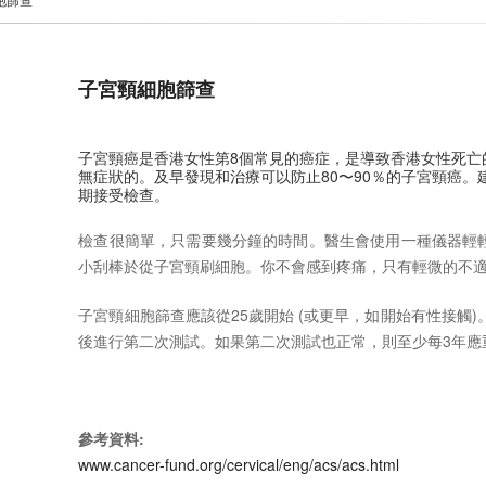
子宮頸細胞篩查
子宮頸癌是香港女性第8個常見的癌症，是導致香港女性死亡
無症狀的。及早發現和治療可以防止80〜90％的子宮頸癌。
期接受檢查。
檢查很簡單，只需要幾分鐘的時間。醫生會使用一種儀器輕
小刮棒於從子宮頸刷細胞。你不會感到疼痛，只有輕微的不
子宮頸細胞篩查應該從25歲開始 (或更早，如開始有性接觸
後進行第二次測試。如果第二次測試也正常，則至少每3年應
參考資料:
www.cancer-fund.org/cervical/eng/acs/acs.html