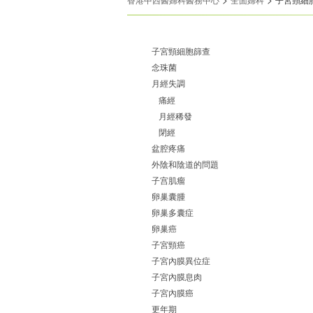
子宮頸細胞篩查
念珠菌
月經失調
痛經
月經稀發
閉經
盆腔疼痛
外陰和陰道的問題
子宫肌瘤
卵巢囊腫
卵巢多囊症
卵巢癌
子宮頸癌
子宮內膜異位症
子宮內膜息肉
子宮內膜癌
更年期