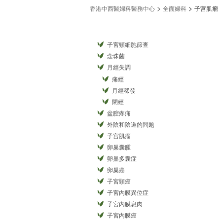
>
>
香港中西醫婦科醫務中心
全面婦科
子宫肌瘤
子宮頸細胞篩查
念珠菌
月經失調
痛經
月經稀發
閉經
盆腔疼痛
外陰和陰道的問題
子宫肌瘤
卵巢囊腫
卵巢多囊症
卵巢癌
子宮頸癌
子宮內膜異位症
子宮內膜息肉
子宮內膜癌