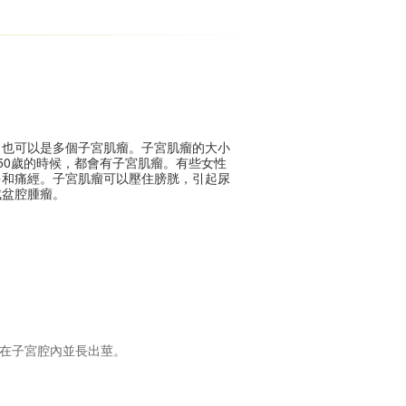
，也可以是多個子宮肌瘤。子宮肌瘤的大小
到50歲的時候，都會有子宮肌瘤。有些女性
多和痛經。子宮肌瘤可以壓住膀胱，引起尿
成盆腔腫瘤。
上面或長在子宮腔內並長出莖。