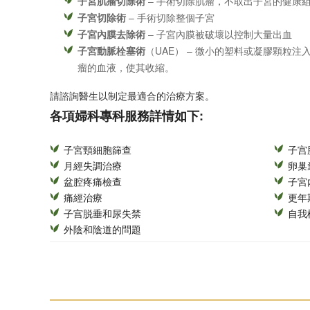
子宮肌瘤切除術
– 手術切除肌瘤，不取出子宮的健康
子宮切除術
– 手術切除整個子宮
子宮內膜去除術
– 子宮內膜被破壞以控制大量出血
子宮動脈栓塞術
（UAE） – 微小的塑料或凝膠顆粒
瘤的血液，使其收縮。
請諮詢醫生以制定最適合的治療方案。
各項婦科專科服務詳情如下:
子宮頸細胞篩查
子宫
月經失調治療
卵巢
盆腔疼痛檢查
子宮
痛經治療
更年
子宫脱垂和尿失禁
自我
外陰和陰道的問題