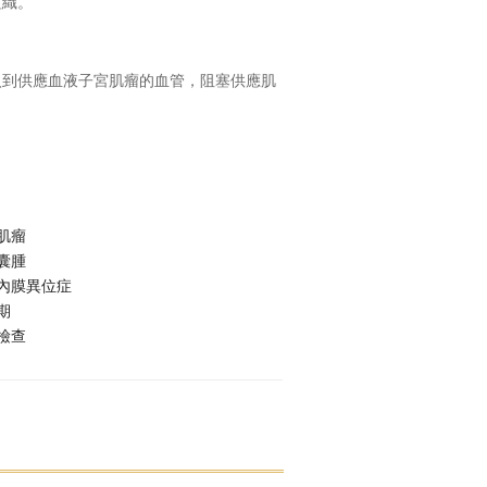
組織。
注入到供應血液子宮肌瘤的血管，阻塞供應肌
肌瘤
囊腫
內膜異位症
期
檢查