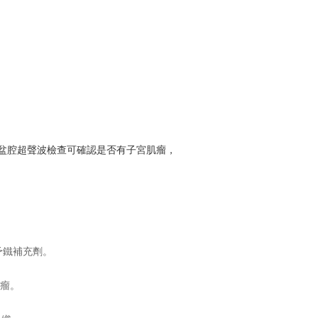
盆腔超聲波檢查可確認是否有子宮肌瘤，
予鐵補充劑。
肌瘤。