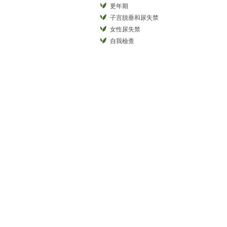
更年期
子宫脱垂和尿失禁
女性尿失禁
自我檢查