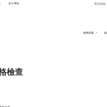
動
影片專區
查詢熱線: (
服務範圍
服
格檢查
體格檢查