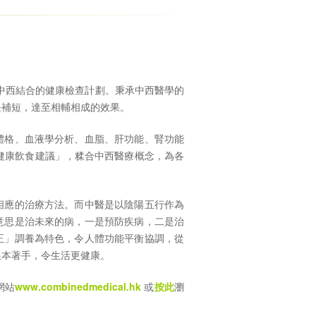
中西結合的健康檢查計劃。秉承中西醫學的
長補短，達至相輔相成的效果。
體格、血液學分析、血脂、肝功能、腎功能
 健康飲食建議」，糅合中西醫療概念，為各
相應的治療方法。而中醫是以陰陽五行作為
意思是治未來的病，一是預防疾病，二是治
正」調養為特色，令人體功能平衡協調，從
根本著手，令生活更健康。
網站
www.combinedmedical.hk
或
按此
瀏