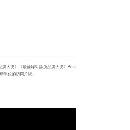
品牌大獎》《最佳婦科診所品牌大獎》Best
r ，以下是主辦單位的訪問片段。