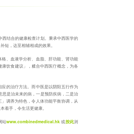
中西结合的健康检查计划。秉承中西医学的
长补短，达至相辅相成的效果。
体格、血液学分析、血脂、肝功能、肾功能
 健康饮食建议」，糅合中西医疗概念，为各
相应的治疗方法。而中医是以阴阳五行作为
意思是治未来的病，一是预防疾病，二是治
正」调养为特色，令人体功能平衡协调，从
根本着手，令生活更健康。
网站
www.combinedmedical.hk
或
按此
浏