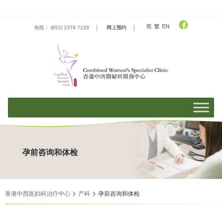
Skip
to
content
简
繁
EN
热线： (852) 2376 7228
网上预约
孕前咨询和体检
>
>
香港中西医妇科治疗中心
产科
孕前咨询和体检