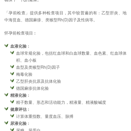
「孕前检查」提供多种检查项目，其中较普遍的有：乙型肝炎、地
中海贫血、德国麻疹、类猴型Rh(D)因子及性病等。
怀孕前检查项目︰
血液化验
︰
血球常规化验，包括红血球和白血球数量、血色素、红血球体
积、血小板
血型及类猴型Rh(D)因子
梅毒化验
乙型肝炎抗原及抗体化验
德国麻疹抗体化验
精液化验
︰
精子数量、形态和活动能力，精液量、精液酸碱度
健康评估
︰
计算体重指数、量度血压、脉搏
尿液化验
︰
尿糖、尿蛋白