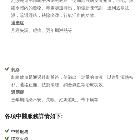
刮痧是運用傳統手法刺激經絡，使局部淺層皮膚充血，再配合拔
罐令體內的廢物、毒素加速排出，加強新陳代謝，達到逐寒祛
濕，疏通經絡，祛除瘀滯，行氣活血的功效。
適應症
月經失調、經痛、更年期潮熱等
刺絡
刺絡放血是通過針刺脈絡，使溢出一定量的血液，以達到瀉熱祛
邪、通絡止痛、祛瘀消腫、調合氣血等治療功效。
適應症
更年期情緒不安、失眠、妊娠嘔吐、帶下病等
各項中醫服務詳情如下:
中醫服務
暖宮火療