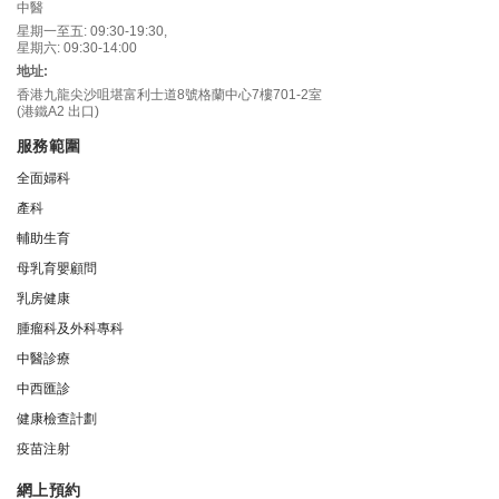
中醫
星期一至五: 09:30-19:30,
星期六: 09:30-14:00
地址:
香港九龍尖沙咀堪富利士道8號格蘭中心7樓701-2室
(港鐵A2 出口)
服務範圍
全面婦科
產科
輔助生育
母乳育嬰顧問
乳房健康
腫瘤科及外科專科
中醫診療
中西匯診
健康檢查計劃
疫苗注射
網上預約