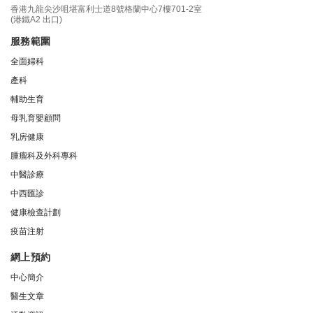
香港九龍尖沙咀堪富利士道8號格蘭中心7樓701-2室
(港鐵A2 出口)
服務範圍
全面婦科
產科
輔助生育
母乳育嬰顧問
乳房健康
腫瘤科及外科專科
中醫診療
中西匯診
健康檢查計劃
疫苗注射
網上預約
中心簡介
醫生文章