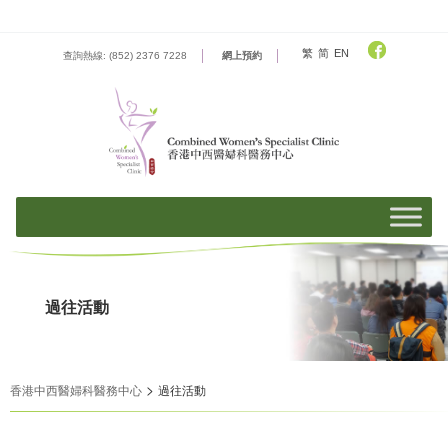
Skip
to
content
繁
简
EN
查詢熱線: (852) 2376 7228
網上預約
過往活動
>
香港中西醫婦科醫務中心
過往活動