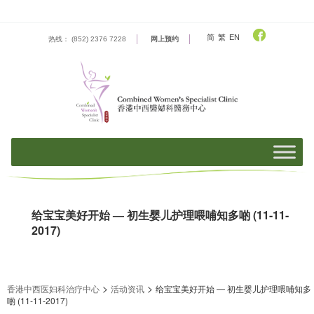
Skip
to
content
简
繁
EN
热线： (852) 2376 7228
网上预约
给宝宝美好开始 — 初生婴儿护理喂哺知多啲 (11-11-
2017)
>
>
香港中西医妇科治疗中心
活动资​​讯
给宝宝美好开始 — 初生婴儿护理喂哺知多
啲 (11-11-2017)