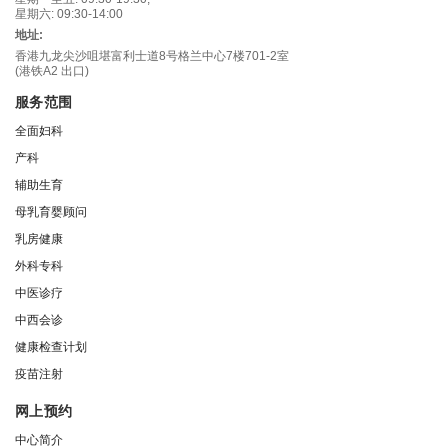
星期六: 09:30-14:00
地址:
香港九龙尖沙咀堪富利士道8号格兰中心7楼701-2室
(港铁A2 出口)
服务范围
全面妇科
产科
辅助生育
母乳育婴顾问
乳房健康
外科专科
中医诊疗
中西会诊
健康检查计划
疫苗注射
网上预约
中心简介