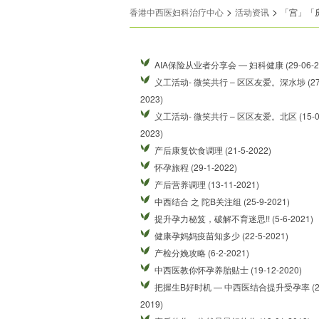
>
>
香港中西医妇科治疗中心
活动资​​讯
「宫」「房」
AIA保险从业者分享会 — 妇科健康 (29-06-2
义工活动- 微笑共行 – 区区友爱。深水埗 (27-
2023)
义工活动- 微笑共行 – 区区友爱。北区 (15-0
2023)
产后康复饮食调理 (21-5-2022)
怀孕旅程 (29-1-2022)
产后营养调理 (13-11-2021)
中西结合 之 陀B关注组 (25-9-2021)
提升孕力秘笈，破解不育迷思!! (5-6-2021)
健康孕妈妈疫苗知多少 (22-5-2021)
产检分娩攻略 (6-2-2021)
中西医教你怀孕养胎贴士 (19-12-2020)
把握生B好时机 — 中西医结合提升受孕率 (23
2019)