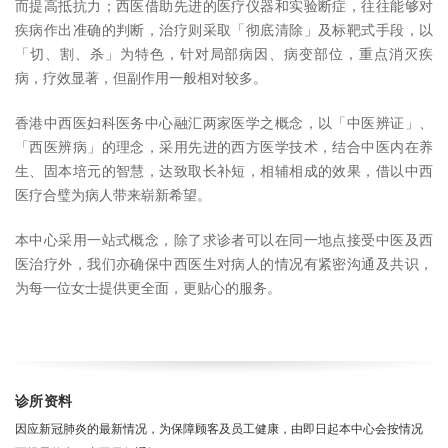
而提高抵抗力；西医借助先进的医疗仪器和实验断症，往往能够对
疾病作出准确的判断，治疗则采取「彻底清除」及标靶式手段，以
「切、割、杀」为特色，针对局部病因、病变部位，重点消灭疾
病，疗效显著，但副作用一般相对较多。
香港中西医妇科医务中心融汇两家医学之概念，以「中医辨证」、
「西医辨病」的理念，采用先进的西方医学技术，结合中医内在养
生、固本培元的智慧，达致取长补短，相辅相成的效果，借以中西
医疗合璧为病人带来崭新希望。
本中心采用一站式概念，除了求诊者可以在同一地点接受中医及西
医治疗外，我们亦确保中西医生对病人的情况有紧密沟通及共识，
为每一位女士提供更全面，更贴心的服务。
诊所资料
因应新冠肺炎的最新情况，为保障顾客及员工健康，由即日起本中心会按情况