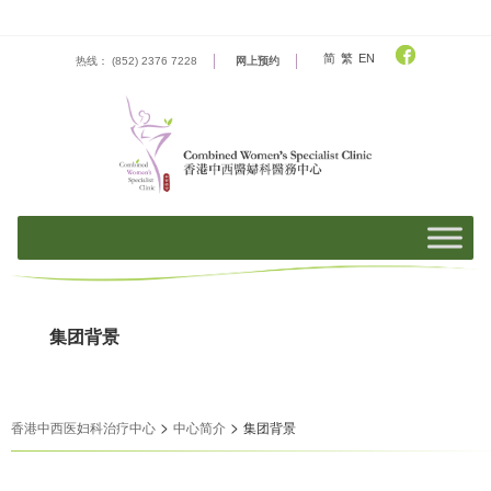
Skip
to
content
简
繁
EN
热线： (852) 2376 7228
网上预约
集团背景
>
>
香港中西医妇科治疗中心
中心简介
集团背景