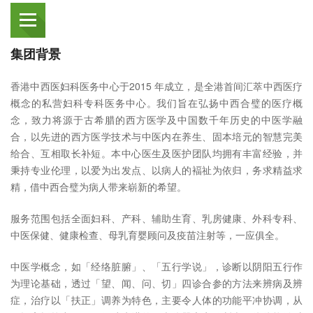
集团背景
香港中西医妇科医务中心于2015 年成立，是全港首间汇萃中西医疗
概念的私营妇科专科医务中心。我们旨在弘扬中西合璧的医疗概
念，致力将源于古希腊的西方医学及中国数千年历史的中医学融
合，以先进的西方医学技术与中医内在养生、固本培元的智慧完美
给合、互相取长补短。本中心医生及医护团队均拥有丰富经验，并
秉持专业伦理，以爱为出发点、以病人的褔祉为依归，务求精益求
精，借中西合璧为病人带来崭新的希望。
服务范围包括全面妇科、产科、辅助生育、乳房健康、外科专科、
中医保健、健康检查、母乳育婴顾问及疫苗注射等，一应俱全。
中医学概念，如「经络脏腑」、「五行学说」，诊断以阴阳五行作
为理论基础，透过「望、闻、问、切」四诊合参的方法来辨病及辨
症，治疗以「扶正」调养为特色，主要令人体的功能平冲协调，从