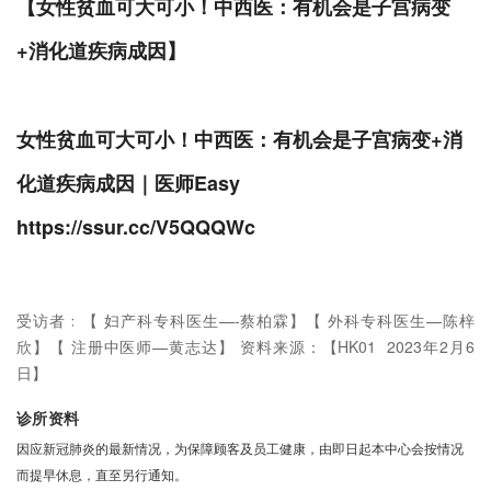
【女性贫血可大可小！中西医：有机会是子宫病变
+消化道疾病成因】
女性贫血可大可小！中西医：有机会是子宫病变+消
化道疾病成因｜医师Easy
https://ssur.cc/V5QQQWc
受访者﹕【 妇产科专科医生—-蔡柏霖】【 外科专科医生—陈梓
欣】【 注册中医师—黄志达】 资料来源：【HK01 2023年2月6
日】
诊所资料
因应新冠肺炎的最新情况，为保障顾客及员工健康，由即日起本中心会按情况
而提早休息，直至另行通知。