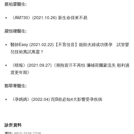
蔡柏霖醫生:
《AM730》(2021.10.26) 新生命得來不易
羅恒樑醫生:
醫師Easy (2021.02.22)【不育佳音】能助夫婦成功懷孕 試管嬰
兒技術萬試萬靈？
《晴報》(2021.09.27)《潮熱冒汗不再怕 彌補荷爾蒙流失 順利過
渡更年期》
鄭翠菁醫生:
《孕媽媽》(2022.04) 陀B前必知4大影響受孕疾病
診所資料
電話:
(852) 2376 7228