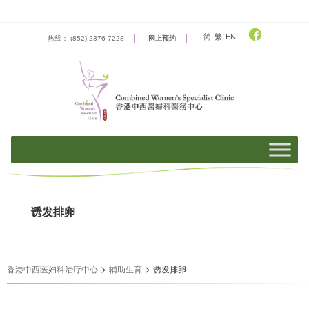
Skip
to
content
简
繁
EN
热线： (852) 2376 7228
网上预约
诱发排卵
>
>
香港中西医妇科治疗中心
辅助生育
诱发排卵