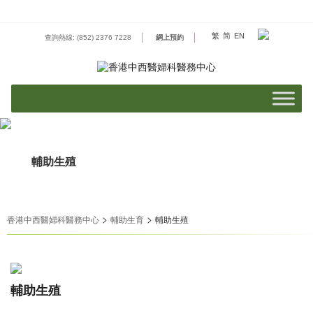
Skip
to
content
繁
简
EN
查詢熱線: (852) 2376 7228
網上預約
輔助生殖
>
>
香港中西醫婦科醫務中心
輔助生育
輔助生殖
輔助生殖