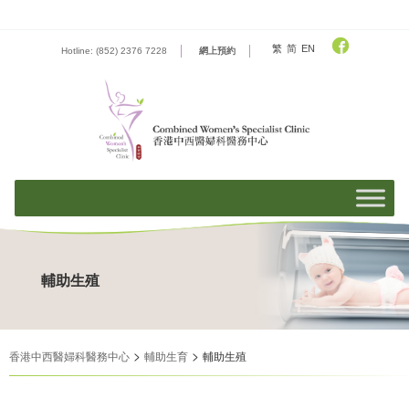
Skip
to
content
繁
简
EN
Hotline: (852) 2376 7228
網上預約
輔助生殖
>
>
香港中西醫婦科醫務中心
輔助生育
輔助生殖