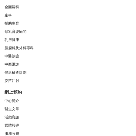
全面婦科
產科
輔助生育
母乳育嬰顧問
乳房健康
腫瘤科及外科專科
中醫診療
中西匯診
健康檢查計劃
疫苗注射
網上預約
中心簡介
醫生文章
活動資訊
媒體報導
服務收費