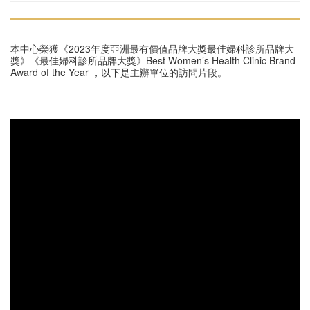
本中心榮獲《2023年度亞洲最有價值品牌大獎最佳婦科診所品牌大
獎》《最佳婦科診所品牌大獎》Best Women’s Health Clinic Brand
Award of the Year ，以下是主辦單位的訪問片段。