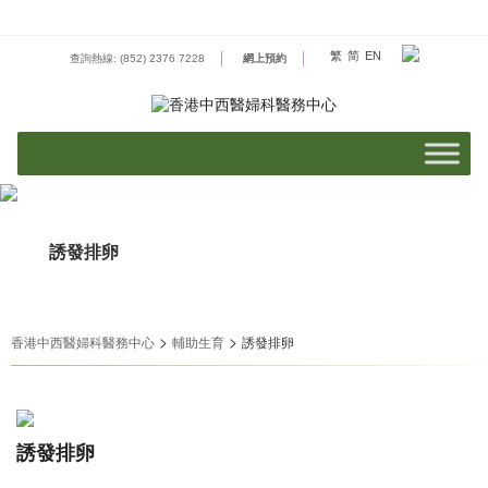
Skip
to
content
繁
简
EN
查詢熱線: (852) 2376 7228
網上預約
誘發排卵
>
>
香港中西醫婦科醫務中心
輔助生育
誘發排卵
誘發排卵