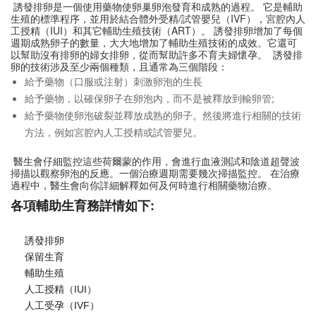
誘發排卵是一個使用藥物使卵巢卵泡發育和成熟的過程。 它是輔助
生殖的標準程序，並用於結合體外受精/試管嬰兒（IVF），宮腔內人
工授精（IUI）和其它輔助生殖技術（ART）。 誘發排卵增加了每個
週期成熟卵子的數量，大大地增加了輔助生殖技術的成效。它還可
以幫助沒有排卵的婦女排卵，從而幫助許多不育夫婦懷孕。
誘發排
卵的技術涉及至少兩個種類，且通常為三個階段：
給予藥物（口服或注射）刺激卵泡的生長
給予藥物，以確保卵子在卵泡內，而不是被釋放到輸卵管;
給予藥物使卵泡破裂並釋放成熟的卵子。然後將進行相關的技術
方法，例如宮腔內人工授精或試管嬰兒。
醫生會仔細監控這些荷爾蒙的作用，會進行血液測試和陰道超聲波
掃描以觀察卵泡的反應。一個治療週期需要幾次掃描監控。 在治療
過程中，醫生會向你詳細解釋如何及何時進行相關藥物治療。
各項輔助生育務詳情如下:
誘發排卵
保留生育
輔助生殖
人工授精（IUI）
人工受孕（IVF）