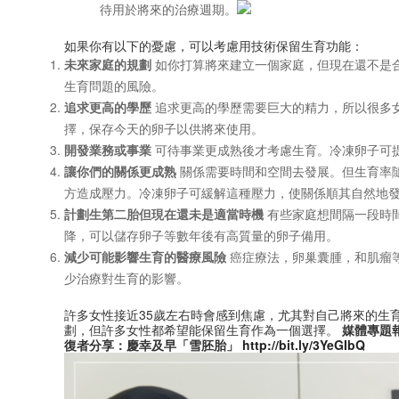
待用於將來的治療週期。
如果你有以下的憂慮，可以考慮用技術保留生育功能：
未來家庭的規劃
如你打算將來建立一個家庭，但現在還不是
生育問題的風險。
追求更高的學歷
追求更高的學歷需要巨大的精力，所以很多
擇，保存今天的卵子以供將來使用。
開發業務或事業
可待事業更成熟後才考慮生育。冷凍卵子可
讓你們的關係更成熟
關係需要時間和空間去發展。但生育率
方造成壓力。冷凍卵子可緩解這種壓力，使關係順其自然地
計劃生第二胎但現在還未是適當時機
有些家庭想間隔一段時
降，可以儲存卵子等數年後有高質量的卵子備用。
減少可能影響生育的醫療風險
癌症療法，卵巢囊腫，和肌瘤
少治療對生育的影響。
許多女性接近35歲左右時會感到焦慮，尤其對自己將來的生
劃，但許多女性都希望能保留生育作為一個選擇。
媒體專題
復者分享：慶幸及早「雪胚胎」
http://bit.ly/3YeGIbQ