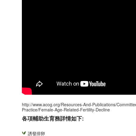
http://www.acog.org/Resources-And-Publications/Committ
Practice/Female-Age-Related-Fertility-Decline
各項輔助生育務詳情如下:
誘發排卵