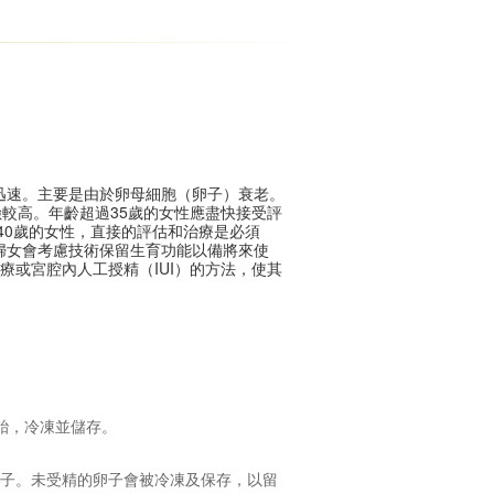
降迅速。主要是由於卵母細胞（卵子）衰老。
較高。年齡超過35歲的女性應盡快接受評
40歲的女性，直接的評估和治療是必須
婦女會考慮技術保留生育功能以備將來使
療或宮腔內人工授精（IUI）的方法，使其
胎，冷凍並儲存。
卵子。未受精的卵子會被冷凍及保存，以留