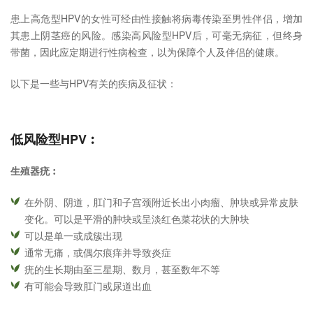
患上高危型HPV的女性可经由性接触将病毒传染至男性伴侣，增加
其患上阴茎癌的风险。感染高风险型HPV后，可毫无病征，但终身
带菌，因此应定期进行性病检查，以为保障个人及伴侣的健康。
以下是一些与HPV有关的疾病及征状：
低风险型HPV︰
生殖器疣︰
在外阴、阴道，肛门和子宫颈附近长出小肉瘤、肿块或异常皮肤
变化。可以是平滑的肿块或呈淡红色菜花状的大肿块
可以是单一或成簇出现
通常无痛，或偶尔痕痒并导致炎症
疣的生长期由至三星期、数月，甚至数年不等
有可能会导致肛门或尿道出血