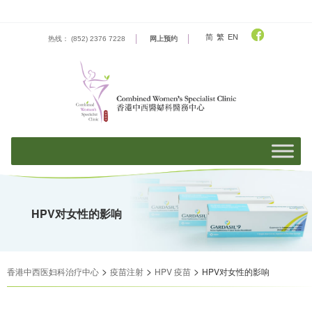
Skip
to
content
简
繁
EN
热线： (852) 2376 7228
网上预约
HPV对女性的影响
>
>
>
香港中西医妇科治疗中心
疫苗注射
HPV 疫苗
HPV对女性的影响