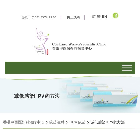
Skip
to
content
简
繁
EN
热线： (852) 2376 7228
网上预约
减低感染HPV的方法
>
>
>
香港中西医妇科治疗中心
疫苗注射
HPV 疫苗
减低感染HPV的方法