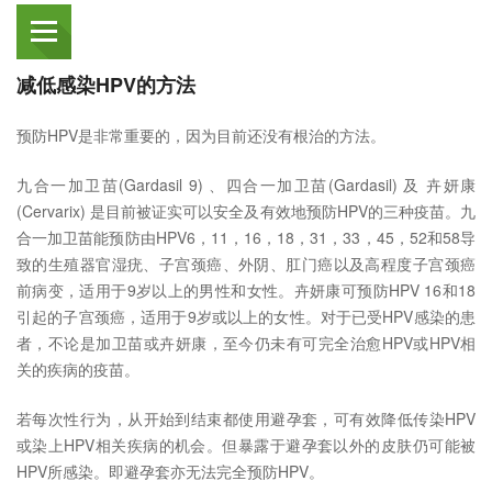
减低感染HPV的方法
预防HPV是非常重要的，因为目前还没有根治的方法。
九合一加卫苗(Gardasil 9) 、四合一加卫苗(Gardasil) 及 卉妍康
(Cervarix) 是目前被证实可以安全及有效地预防HPV的三种疫苗。九
合一加卫苗能预防由HPV6，11，16，18，31，33，45，52和58导
致的生殖器官湿疣、子宫颈癌、外阴、肛门癌以及高程度子宫颈癌
前病变，适用于9岁以上的男性和女性。卉妍康可预防HPV 16和18
引起的子宫颈癌，适用于9岁或以上的女性。对于已受HPV感染的患
者，不论是加卫苗或卉妍康，至今仍未有可完全治愈HPV或HPV相
关的疾病的疫苗。
若每次性行为，从开始到结束都使用避孕套，可有效降低传染HPV
或染上HPV相关疾病的机会。但暴露于避孕套以外的皮肤仍可能被
HPV所感染。即避孕套亦无法完全预防HPV。