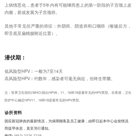
上病情恶化，患者于5年内有可能继而患上的第一阶段的子宫颈上皮
内瘤，甚或发展为子宫颈癌。
其他不常见但严重的癌症：外阴癌、阴道癌和口咽癌（喉咙后方，
即舌底至扁桃腺附近位置）。
潜伏期︰
低风险型HPV︰一般为7至14天
高风险型HPV︰约数年，感染者可毫无病征，但终生带菌。
注：世界卫生组织(WHO)指出HPV6，11，16和18是最常见的HPV类型。在香港，卫生
防护中心确定HPV11，16和18是最常见的HPV类型。
诊所资料
因应新冠肺炎的最新情况，为保障顾客及员工健康，由即日起本中心会按情况
而提早休息，直至另行通知。