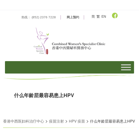
Skip
to
content
简
繁
EN
热线： (852) 2376 7228
网上预约
什么年龄层最容易患上HPV
>
>
>
香港中西医妇科治疗中心
疫苗注射
HPV 疫苗
什么年龄层最容易患上HPV