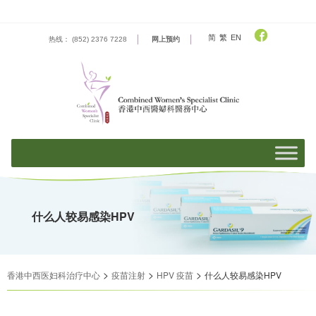
Skip
to
content
简
繁
EN
热线： (852) 2376 7228
网上预约
什么人较易感染HPV
>
>
>
香港中西医妇科治疗中心
疫苗注射
HPV 疫苗
什么人较易感染HPV