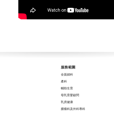
服務範圍
全面婦科
產科
輔助生育
母乳育嬰顧問
乳房健康
腫瘤科及外科專科