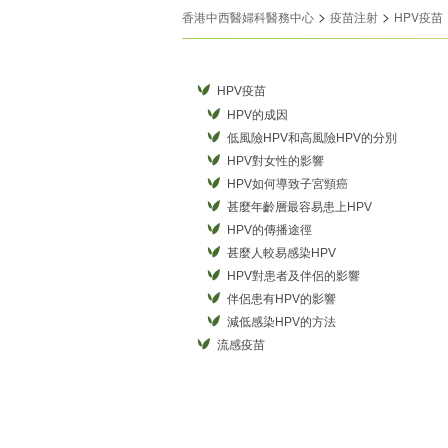
>
>
香港中西醫婦科醫務中心
疫苗注射
HPV疫苗
HPV疫苗
HPV的成因
低風險HPV和高風險HPV的分別
HPV對女性的影響
HPV如何導致子宮頸癌
甚麼年齡層最容易患上HPV
HPV的傳播途徑
甚麼人較易感染HPV
HPV對患者及伴侶的影響
伴侶患有HPV的影響
減低感染HPV的方法
流感疫苗