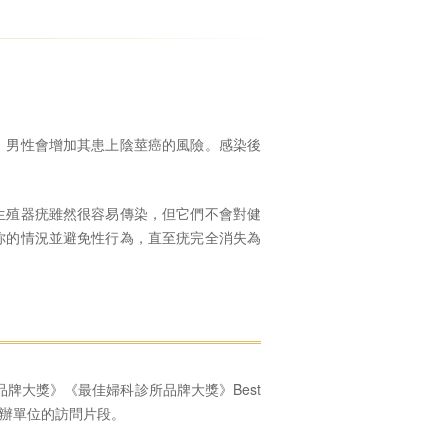
。男性會增加其患上陰莖癌的風險。感染後
生殖器疣雖然很容易傳染，但它們不會對健
你的情況並避免性行為，直至疣完全消失為
品牌大獎》《最佳婦科診所品牌大獎》Best
r ，以下是主辦單位的訪問片段。