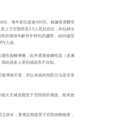
8位，每年新症超過450宗。根據香港醫管
 人患上子宮頸癌及3.5人死於此症，約佔婦女
頸癌的發病年齡有年輕化的趨勢，由20歲至
PV入侵。
要透過性接觸傳播，此外透過接觸性器（皮膚
徵，因此很多人受到感染而不自知。
可能導致不育，所以有效的預防方法是非常
苗將能大大減低罹患子宮頸癌的風險，能有效
活之婦女，更應定期接受子宮頸細胞檢查，