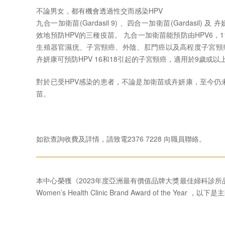
不論男女，都有機會透過性交而感染HPV
九合一加衛苗(Gardasil 9) 、四合一加衛苗(Gardasil) 及
效地預防HPV的三種疫苗。 九合一加衛苗能預防由HPV6，11，
生殖器官濕疣、子宮頸癌、外陰、肛門癌以及高程度子宮頸
卉妍康可預防HPV 16和18引起的子宮頸癌，適用於9歲或以
對於已受HPV感染的患者，不論是加衛苗或卉妍康，至今仍未
苗。
如欲查詢收費及詳情，請致電2376 7228 向職員聯絡。
本中心榮獲《2023年度亞洲最有價值品牌大獎最佳婦科診所
Women’s Health Clinic Brand Award of the Yea