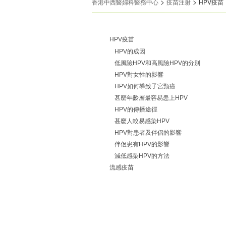
>
>
香港中西醫婦科醫務中心
疫苗注射
HPV疫苗
HPV疫苗
HPV的成因
低風險HPV和高風險HPV的分別
HPV對女性的影響
HPV如何導致子宮頸癌
甚麼年齡層最容易患上HPV
HPV的傳播途徑
甚麼人較易感染HPV
HPV對患者及伴侶的影響
伴侶患有HPV的影響
減低感染HPV的方法
流感疫苗