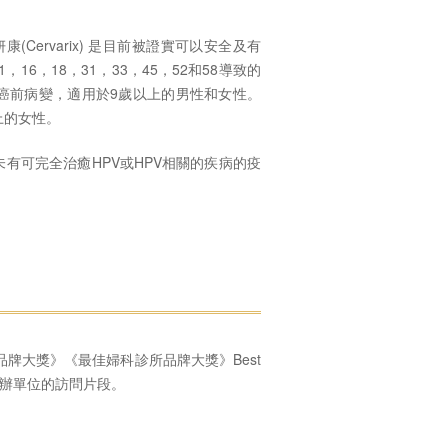
 卉妍康(Cervarix) 是目前被證實可以安全及有
16，18，31，33，45，52和58導致的
癌前病變，適用於9歲以上的男性和女性。
上的女性。
有可完全治癒HPV或HPV相關的疾病的疫
品牌大獎》《最佳婦科診所品牌大獎》Best
r ，以下是主辦單位的訪問片段。