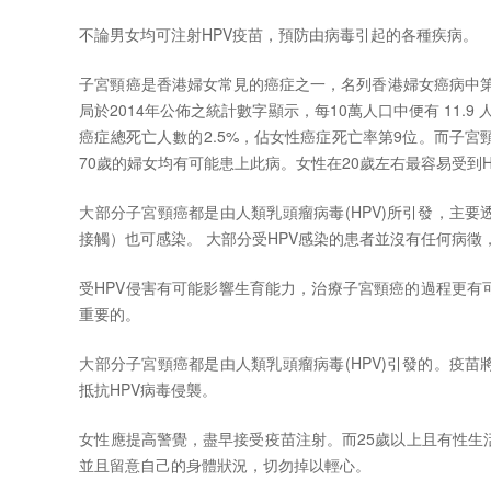
不論男女均可注射HPV疫苗，預防由病毒引起的各種疾病。
子宮頸癌是香港婦女常見的癌症之一，名列香港婦女癌病中第
局於2014年公佈之統計數字顯示，每10萬人口中便有 11.9
癌症總死亡人數的2.5%，佔女性癌症死亡率第9位。而子宮
70歲的婦女均有可能患上此病。女性在20歲左右最容易受到H
大部分子宮頸癌都是由人類乳頭瘤病毒(HPV)所引發，主
接觸）也可感染。 大部分受HPV感染的患者並沒有任何病
受HPV侵害有可能影響生育能力，治療子宮頸癌的過程更有
重要的。
大部分子宮頸癌都是由人類乳頭瘤病毒(HPV)引發的。疫
抵抗HPV病毒侵襲。
女性應提高警覺，盡早接受疫苗注射。而25歲以上且有性生
並且留意自己的身體狀況，切勿掉以輕心。