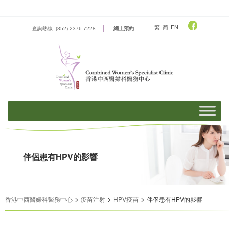
Skip
to
content
繁
简
EN
查詢熱線: (852) 2376 7228
網上預約
伴侶患有HPV的影響
>
>
>
香港中西醫婦科醫務中心
疫苗注射
HPV疫苗
伴侶患有HPV的影響