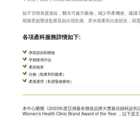
如子宮頸長度過短，醫生可處方藥物，減少早產機會。建議
期接受超聲波監察及如出現肚痛、穿水或產前出血狀況，就
各項產科服務詳情如下:
孕前諮詢和體檢
早期懷孕評估
產前檢查
分娩（順產和剖腹產）
產後護理（私密緊緻療程）
本中心榮獲《2023年度亞洲最有價值品牌大獎最佳婦科診所品
Women’s Health Clinic Brand Award of the Yea