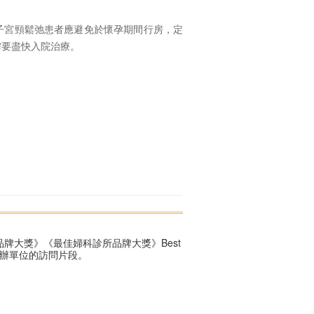
子宮頸鬆弛患者應避免於懷孕期間行房，定
需要盡快入院治療。
牌大獎》《最佳婦科診所品牌大獎》Best
r ，以下是主辦單位的訪問片段。