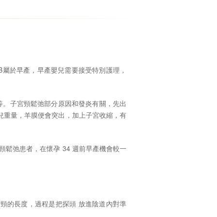
的BB屬於早產，早產嬰兒需要接受特別護理，
等。子宮頸鬆弛部分原因和發炎有關，先出
兒重量，羊膜便會突出，加上子宮收縮，有
宮頸鬆弛患者，在懷孕 34 週前早產機會較一
子宮頸的長度，過程是把探頭 放進陰道內對準