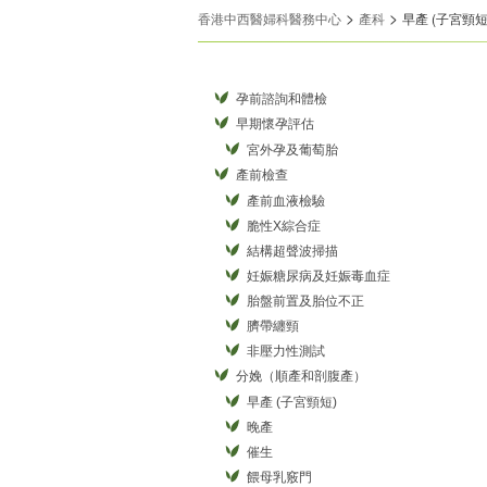
>
>
香港中西醫婦科醫務中心
產科
早產 (子宮頸短
孕前諮詢和體檢
早期懷孕評估
宮外孕及葡萄胎
產前檢查
產前血液檢驗
脆性X綜合症
結構超聲波掃描
妊娠糖尿病及妊娠毒血症
胎盤前置及胎位不正
臍帶纏頸
非壓力性測試
分娩（順產和剖腹產）
早產 (子宮頸短)
晚產
催生
餵母乳竅門