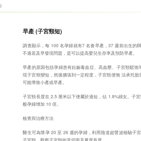
)
早產 (子宮頸短)
調查顯示，每 100 名孕婦就有7 名會早產，37 週前出生
不過若及早發現問題，是可以提高嬰兒生存率及預防早產。
早產的原因包括孕婦患有妊娠毒血症、高血壓、子宮頸鬆弛
現子宮頸變短，然後擴張到一定程度，子宮頸便無 法承托胎
可能導致小產或早產。
子宮頸長度在 2.5 厘米以下便屬於過短，佔 1.8%婦女。子
般孕婦增加 10 倍。
檢查與治療方法
醫生可為懷孕 20 至 26 週的孕婦，利用陰道超聲波檢驗
子宮頸，觀察子宮頸的直切面及量度長度。