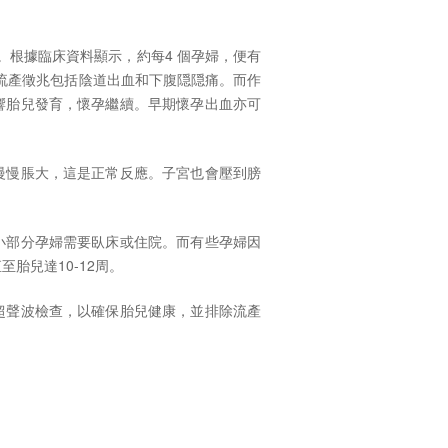
。根據臨床資料顯示，約每4 個孕婦，便有
產。流產徵兆包括陰道出血和下腹隠隠痛。而作
響胎兒發育，懷孕繼續。早期懷孕出血亦可
慢慢脹大，這是正常反應。子宮也會壓到膀
小部分孕婦需要臥床或住院。而有些孕婦因
胎兒達10-12周。
超聲波檢查，以確保胎兒健康，並排除流產