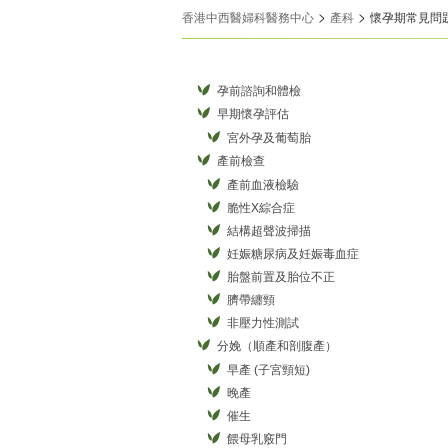
>
>
香港中西醫婦科醫務中心
產科
懷孕期常見問
孕前諮詢和體檢
早期懷孕評估
宮外孕及葡萄胎
產前檢查
產前血液檢驗
脆性X綜合症
結構超聲波掃描
妊娠糖尿病及妊娠毒血症
胎盤前置及胎位不正
臍帶纏頸
非壓力性測試
分娩（順產和剖腹產）
早產 (子宮頸短)
晚產
催生
餵母乳竅門