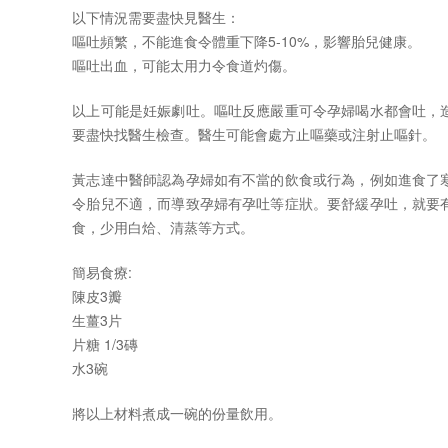
以下情況需要盡快見醫生：
嘔吐頻繁，不能進食令體重下降5-10%，影響胎兒健康。
嘔吐出血，可能太用力令食道灼傷。
以上可能是妊娠劇吐。嘔吐反應嚴重可令孕婦喝水都會吐，
要盡快找醫生檢查。醫生可能會處方止嘔藥或注射止嘔針。
黃志達中醫師認為孕婦如有不當的飲食或行為，例如進食了
令胎兒不適，而導致孕婦有孕吐等症狀。要舒緩孕吐，就要
食，少用白烚、清蒸等方式。
簡易食療:
陳皮3瓣
生薑3片
片糖 1/3磚
水3碗
將以上材料煮成一碗的份量飲用。