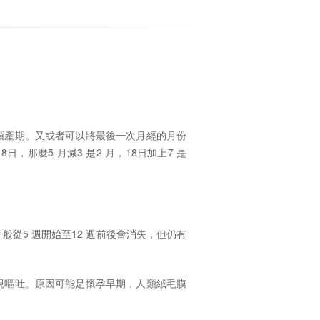
是預產期。又或者可以將最後一次月經的月份
日，那麼5 月減3 是2 月，18日加上7 是
從5 週開始至12 週前後會消失，但仍有
現嘔吐。原因可能是懷孕早期，人類絨毛膜