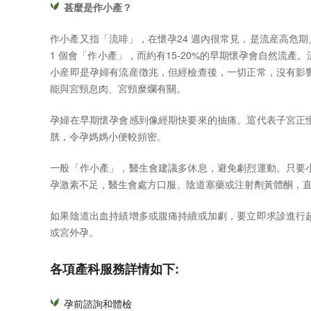
甚麼是作小產？
作小產又指「流啡」，在懷孕24 週內很常見，是流産高危期
1 個會「作小產」，而約有15-20%的早期懷孕會自然流
小産即是孕婦有流産徴兆，但經檢查後，一切正常，沒有影
能與宮頸息肉、宮頸糜爛有關。
孕婦在早期懷孕會感到像經期快要來的抽痛。逭代表子宮正
胱，令孕媽媽小便較頻密。
一般「作小產」，醫生會建議多休息，避免劇烈運動。只要
孕激素不足，醫生會處方口服、陰道塞藥或注射劑黃體酮，直至
如果陰道出血持績增多或腹痛持續或加劇，要立即求診進行
或宮外孕。
各項產科服務詳情如下:
孕前諮詢和體檢