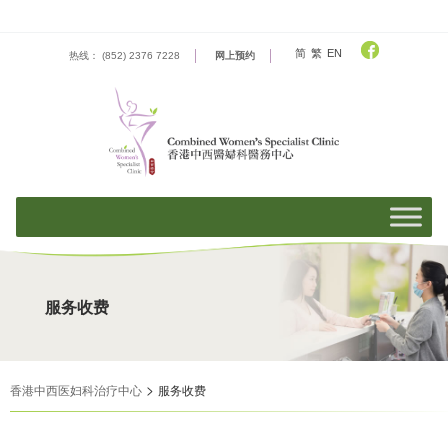
Skip
to
content
简
繁
EN
热线： (852) 2376 7228
网上预约
服务收费
>
香港中西医妇科治疗中心
服务收费