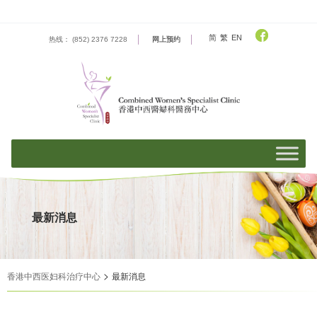
Skip
to
content
简
繁
EN
热线： (852) 2376 7228
网上预约
最新消息
>
香港中西医妇科治疗中心
最新消息