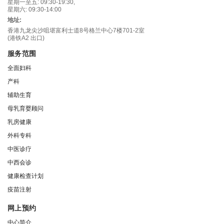
星期一至五: 09:30-19:30,
星期六: 09:30-14:00
地址:
香港九龙尖沙咀堪富利士道8号格兰中心7楼701-2室
(港铁A2 出口)
服务范围
全面妇科
产科
辅助生育
母乳育婴顾问
乳房健康
外科专科
中医诊疗
中西会诊
健康检查计划
疫苗注射
网上预约
中心简介