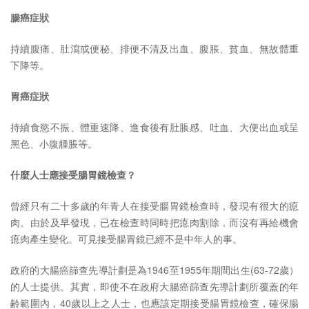
腸癌症狀
持續腹痛、肚瀉或便秘、排便不清及出血、腹脹、貧血、無故體重
下降等。
胃癌症狀
持續食慾不振、體重速降、進食後有肚脹感、吐血、大便出血或呈
黑色、小腹腫脹等。
什麼人士應接受腸胃鏡檢查？
曾經只有二十多歲的年青人在接受腸胃鏡檢查時，發現有很大的瘜
肉。由於及早發現，已在檢查時同時把瘜肉割除，而沒有再給機會
瘜肉產生變化。可見接受腸胃鏡已經不是中年人的事。
政府的大腸癌篩查先導計劃是為1946至1955年期間出生(63-72歲）
的人士提供。其實，即使不在政府大腸癌篩查先導計劃所覆蓋的年
齢範圍內，40歲以上之人士，也應該定期接受腸胃鏡檢查，確保腸