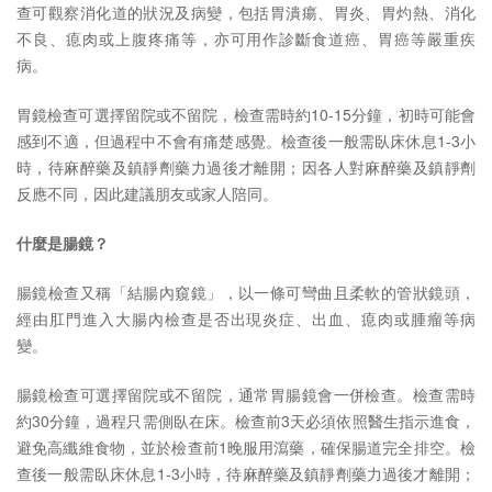
查可觀察消化道的狀況及病變，包括胃潰瘍、胃炎、胃灼熱、消化
不良、瘜肉或上腹疼痛等，亦可用作診斷食道癌、胃癌等嚴重疾
病。
胃鏡檢查可選擇留院或不留院，檢查需時約10-15分鐘，初時可能會
感到不適，但過程中不會有痛楚感覺。檢查後一般需臥床休息1-3小
時，待麻醉藥及鎮靜劑藥力過後才離開；因各人對麻醉藥及鎮靜劑
反應不同，因此建議朋友或家人陪同。
什麼是腸鏡？
腸鏡檢查又稱「結腸內窺鏡」，以一條可彎曲且柔軟的管狀鏡頭，
經由肛門進入大腸內檢查是否出現炎症、出血、瘜肉或腫瘤等病
變。
腸鏡檢查可選擇留院或不留院，通常胃腸鏡會一併檢查。檢查需時
約30分鐘，過程只需側臥在床。檢查前3天必須依照醫生指示進食，
避免高纖維食物，並於檢查前1晚服用瀉藥，確保腸道完全排空。檢
查後一般需臥床休息1-3小時，待麻醉藥及鎮靜劑藥力過後才離開；