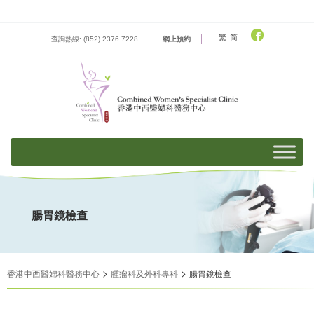
Skip
to
content
繁
简
查詢熱線: (852) 2376 7228
網上預約
腸胃鏡檢查
>
>
香港中西醫婦科醫務中心
腫瘤科及外科專科
腸胃鏡檢查