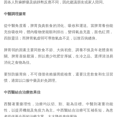
因各人對麻醉藥及鎮靜劑反應不同，因此建議朋友或家人陪同。
中醫調理腸胃
從中醫角度看，脾胃負責飲食的消化、吸收和運送。當脾胃養份能
充份吸收時，體內癈物便能順利排出，變得氣血充盈，面色紅潤，
四肢靈活；而脾胃氣虛弱可導致氣血不足，以致百病纏身。
脾胃弱的因素主要同飲食不節、大病初愈、調養不慎及年老體衰有
關。脾胃喜燥厭濕，所以應少吃肥甘厚膩，生冷之品。選擇清淡易
消化之食物為佳。
要預防腸胃病，不可僅僅依賴腸胃鏡檢查，還要注意飲食和生活習
慣，適當以口服中藥及針灸調理。
中西醫結合治療效果佳
西醫著重藥理性，治療均以切、割、殺為目標。中醫則著重功能
性，以提昇機能及免疫力為主。中西醫結合治療可互補長短，為患
者提供更全面的治療方案，大大降低患病風險。