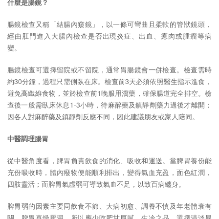
什麼是腸鏡？
腸鏡檢查又稱「結腸內窺鏡」，以一條可彎曲且柔軟的管狀鏡頭，
經由肛門進入大腸內檢查是否出現炎症、出血、瘜肉或腫瘤等病
變。
腸鏡檢查可選擇留院或不留院，通常胃腸鏡會一併檢查。檢查需時
約30分鐘，過程只需側臥在床。檢查前3天必須依照醫生指示進食，
避免高纖維食物，並於檢查前1晚服用瀉藥，確保腸道完全排空。檢
查後一般需臥床休息1-3小時，待麻醉藥及鎮靜劑藥力過後才離開；
因各人對麻醉藥及鎮靜劑反應不同，因此建議朋友或家人陪同。
中醫調理腸胃
從中醫角度看，脾胃負責飲食的消化、吸收和運送。當脾胃養份能
充份吸收時，體內癈物便能順利排出，變得氣血充盈，面色紅潤，
四肢靈活；而脾胃氣虛弱可導致氣血不足，以致百病纏身。
脾胃弱的因素主要同飲食不節、大病初愈、調養不慎及年老體衰有
關。脾胃喜燥厭濕，所以應少吃肥甘厚膩，生冷之品。選擇清淡易