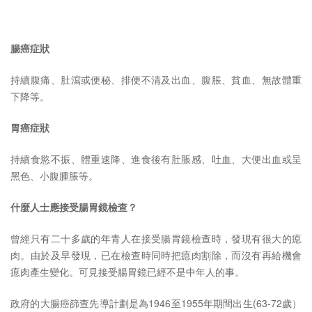
腸癌症狀
持續腹痛、肚瀉或便秘、排便不清及出血、腹脹、貧血、無故體重
下降等。
胃癌症狀
持續食慾不振、體重速降、進食後有肚脹感、吐血、大便出血或呈
黑色、小腹腫脹等。
什麼人士應接受腸胃鏡檢查？
曾經只有二十多歲的年青人在接受腸胃鏡檢查時，發現有很大的瘜
肉。由於及早發現，已在檢查時同時把瘜肉割除，而沒有再給機會
瘜肉產生變化。可見接受腸胃鏡已經不是中年人的事。
政府的大腸癌篩查先導計劃是為1946至1955年期間出生(63-72歲）