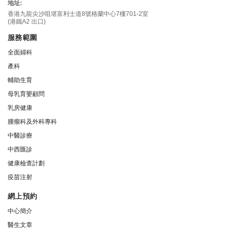
地址:
香港九龍尖沙咀堪富利士道8號格蘭中心7樓701-2室
(港鐵A2 出口)
服務範圍
全面婦科
產科
輔助生育
母乳育嬰顧問
乳房健康
腫瘤科及外科專科
中醫診療
中西匯診
健康檢查計劃
疫苗注射
網上預約
中心簡介
醫生文章