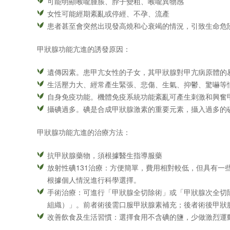
可能明顯喉嚨腫脹、脖子變粗、喉嚨異物感
女性可能經期紊亂或停經、不孕、流產
患者甚至會突然出現發高燒和心衰竭的情況，引致生命危
甲狀腺功能亢進的誘發原因：
遺傳因素。患甲亢女性的子女，其甲狀腺對甲亢病原體的
生活壓力大、經常產生緊張、悲傷、生氣、抑鬱、驚嚇等
自身免疫功能。機體免疫系統功能紊亂可產生刺激和興奮
攝碘過多。碘是合成甲狀腺激素的重要元素，攝入過多的
甲狀腺功能亢進的治療方法：
抗甲狀腺藥物，須根據醫生指導服藥
放射性碘131治療：方便簡單，費用相對較低，但具有一
根據個人情況進行科學選擇。​​​​
手術治療：可進行「甲狀腺全切除術」或「甲狀腺次全切除
組織）」。前者術後需口服甲狀腺素補充；後者術後甲狀
改善飲食及生活習慣：選擇食用不含碘的鹽，少做激烈運