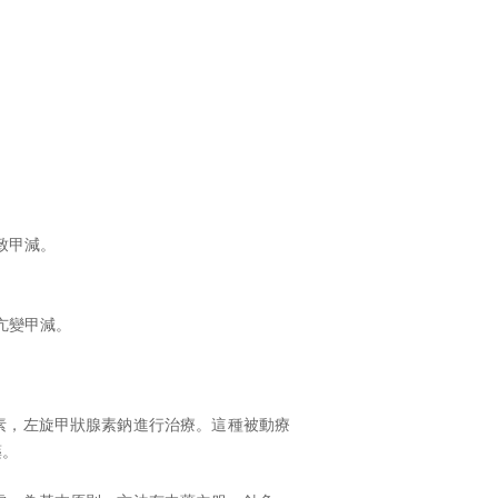
致甲減。
亢變甲減。
素，左旋甲狀腺素鈉進行治療。這種被動療
藥。