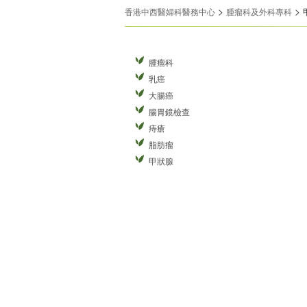
>
>
香港中西醫婦科醫務中心
腫瘤科及外科專科
腫瘤科
乳癌
大腸癌
腸胃鏡檢查
痔瘡
脂肪瘤
甲狀腺