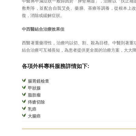
中醫將甲減症狀一般歸因於「脾腎兩虛」，治療以「扶正補
敷劑等，並配合自我艾灸、藥膳、茶療等調養，從根本上
復，消除或緩解症狀。
中西醫結合治療效果佳
西醫著重藥理性，治療均以切、割、殺為目標。中醫則著重
結合治療可互補長短，為患者提供更全面的治療方案，大大
各項外科專科服務詳情如下:
腸胃鏡檢查
甲狀腺
脂肪瘤
痔瘡切除
乳癌
大腸癌