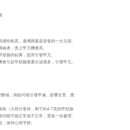
險
易感性較高，遺傳因素是促發的一大主因。
情緒者，患上甲亢機會高。
甲狀腺的結果，從而引發甲亢。
碘會引起甲狀腺激素分泌過多，引發甲亢。
些弊端，例如可能引發甲減，影響生育。應
術（大部分拿掉，剩下約4-7克的甲狀腺
腺功能可能正常或不正常，需進一步處理。
動，保持心情平靜。