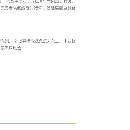
虛」為基本原則，方法有中藥內服、針灸、
改善患者陽氣虛衰的體質，促進病體自我修
功能性，以提昇機能及免疫力為主。中西醫
降低患病風險。