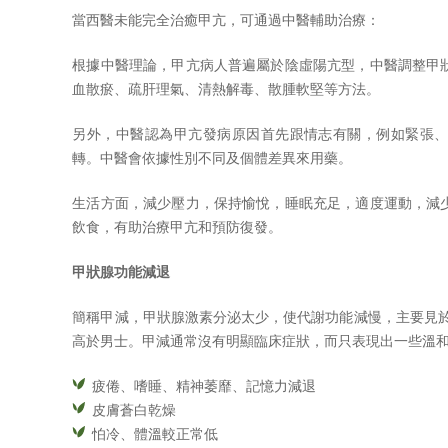
當西醫未能完全治癒甲亢，可通過中醫輔助治療：
根據中醫理論，甲亢病人普遍屬於陰虛陽亢型，中醫調整甲
血散瘀、疏肝理氣、清熱解毒、散腫軟堅等方法。
另外，中醫認為甲亢發病原因首先跟情志有關，例如緊張
轉。中醫會依據性別不同及個體差異來用藥。
生活方面，減少壓力，保持愉悅，睡眠充足，適度運動，減
飲食，有助治療甲亢和預防復發。
甲狀腺功能減退
簡稱甲減，甲狀腺激素分泌太少，使代謝功能減慢，主要見於
高於男士。甲減通常沒有明顯臨床症狀，而只表現出一些溫
疲倦、嗜睡、精神萎靡、記憶力減退
皮膚蒼白乾燥
怕冷、體溫較正常低