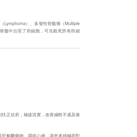
（
Lymphoma
）、多發性骨髓瘤（
Multiple
骨髓中出現了癌細胞，可先殺死所有癌細
到扶正祛邪，補虛瀉實，改善減輕不適及痛
疏肝解鬱藥物，調節心神，讓患者積極面對