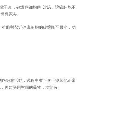
電子束，破壞癌細胞的
DNA
，讓癌細胞不
會慢慢死去。
，並將對鄰近健康細胞的破壞降至最小，功
制癌細胞活動，過程中並不會干擾其他正常
胞，再建議用對應的藥物，功能有
: