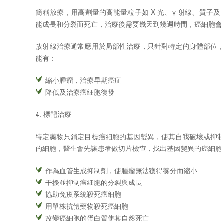
簡稱放療，用高劑量的高能量粒子如
X
光、
γ
射線、質子及
能成長和分裂而死亡，治療後需要幾天到幾週時間，癌細胞
放射線治療通常應用於局部性治療，只針對特定的身體部位
能有：
縮小腫瘤，治療早期癌症
降低及治療癌細胞復發
4.
標靶治療
特定藥物只鎖定目標癌細胞的基因變異，使其自我破壞或抑
的細胞，醫生會先讓患者做切片檢查，找出基因變異的癌細
作為血管生成抑制劑，使腫瘤無法獲得養分而縮小
干擾並抑制癌細胞的分裂與成長
協助免疫系統殺死癌細胞
用單株抗體藥物殺死癌細胞
改變癌細胞的蛋白質使其自然死亡