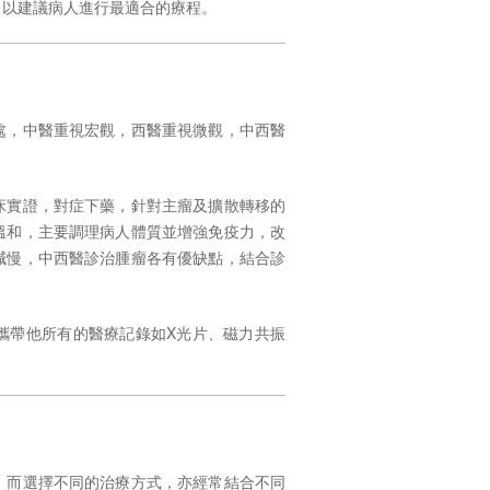
，以建議病人進行最適合的療程。
處，中醫重視宏觀，西醫重視微觀，中西醫
床實證，對症下藥，針對主瘤及擴散轉移的
溫和，主要調理病人體質並增強免疫力，改
減慢，中西醫診治腫瘤各有優缺點，結合診
攜帶他所有的醫療記錄如
X
光片、磁力共振
，而選擇不同的治療方式，亦經常結合不同