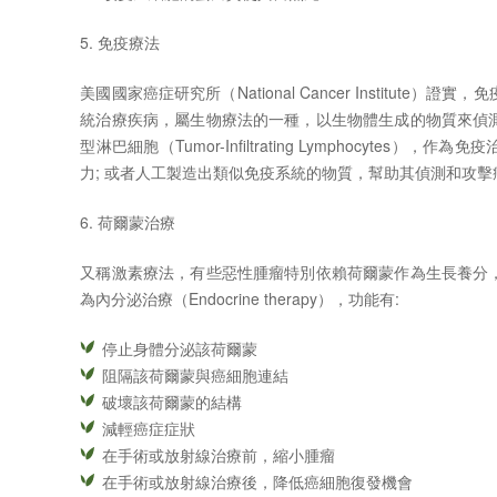
5.
免疫療法
美國國家癌症研究所（
National Cancer Institute
）證實，免
統治療疾病，屬生物療法的一種，以生物體生成的物質來偵
型淋巴細胞（
Tumor-Infiltrating Lymphocytes
），作為免疫
力
;
或者人工製造出類似免疫系統的物質，幫助其偵測和攻擊
6. 荷爾蒙治療
又稱激素療法，有些惡性腫瘤特別依賴荷爾蒙作為生長養分
為內分泌治療（
Endocrine therapy
），功能有
:
停止身體分泌該荷爾蒙
阻隔該荷爾蒙與癌細胞連結
破壞該荷爾蒙的結構
減輕癌症症狀
在手術或放射線治療前，縮小腫瘤
在手術或放射線治療後，降低癌細胞復發機會