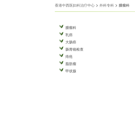
>
>
香港中西医妇科治疗中心
外科专科
腫瘤科
腫瘤科
乳癌
大肠癌
肠胃镜检查
痔疮
脂肪瘤
甲状腺