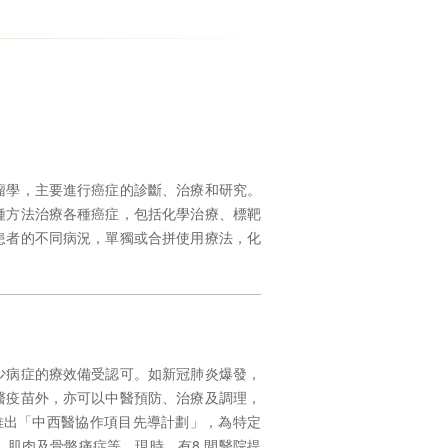
瘤學，主要進行癌症的診斷、治療和研究。
種方法治療各種癌症，包括化學治療、標靶
患者的不同病況，單獨或合拼使用療法，化
少病症的療效備受認可。如新冠肺炎爆發，
醫疫苗外，亦可以中醫預防、治療及調理，
推出「中西醫協作項目先導計劃」，為特定
、肌肉及骨骼痛症等。現時，有
8
間醫院提