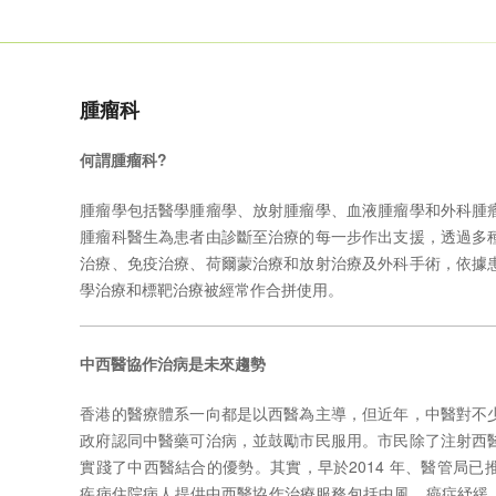
腫瘤科
何謂腫瘤科?
腫瘤學包括醫學腫瘤學、放射腫瘤學、血液腫瘤學和外科腫
腫瘤科醫生為患者由診斷至治療的每一步作出支援，透過多
治療、免疫治療、荷爾蒙治療和放射治療及外科手術，依據
學治療和標靶治療被經常作合拼使用。
中西醫協作治病是未來趨勢
香港的醫療體系一向都是以西醫為主導，但近年，中醫對不
政府認同中醫藥可治病，並鼓勵市民服用。市民除了注射西
實踐了中西醫結合的優勢。其實，早於
2014
年、醫管局已
疾病住院病人提供中西醫協作治療服務包括中風、癌症紓緩