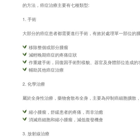
的方法，癌症治療主要有七種類型
:
1. 手術
大部分的癌症患者都需要進行手術，有效於處理單一部位的
移除整個或部分腫瘤
減輕晚期癌症的疼痛症狀
作重建手術，回復因手術對樣貌、器官及身體部位造成的
輔助其他癌症治療
2.
化學治療
屬於全身性治療，藥物會散布全身，主要為抑制癌細胞擴散
縮小腫瘤，舒緩患者的疼痛，而非治癒
消滅癌細胞和縮小腫瘤，減低復發機會
3.
放射線治療