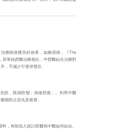
合治療能收穫良好效果，如糖尿病，《
The
，與單純西醫治療相比，中西醫結合治療對
提升，可減少引發併發症。
病先防，既病防變，病後防復」。利用中醫
中藥能防止惡化及復發。
資料，有助深入探討西醫和中醫如何結合。