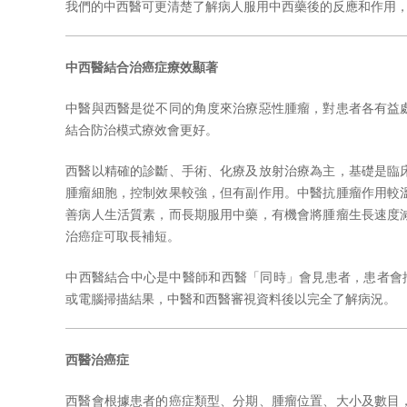
我們的中西醫可更清楚了解病人服用中西藥後的反應和作用
中西醫結合治癌症療效顯著
中醫與西醫是從不同的角度來治療惡性腫瘤，對患者各有益
結合防治模式療效會更好。
西醫以精確的診斷、手術、化療及放射治療為主，基礎是臨
腫瘤細胞，控制效果較強，但有副作用。中醫抗腫瘤作用較
善病人生活質素，而長期服用中藥，有機會將腫瘤生長速度
治癌症可取長補短。
中西醫結合中心是中醫師和西醫「同時」會見患者，患者會
或電腦掃描結果，中醫和西醫審視資料後以完全了解病況。
西醫治癌症
西醫會根據患者的癌症類型、分期、腫瘤位置、大小及數目