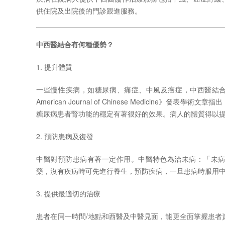
供住院及出院後的門診跟進服務。
中西醫結合有何種優勢？
1. 提升體質
一些慢性疾病，如糖尿病、痛症、中風及癌症，中西醫結
American Journal of Chinese Medicine
》發表學術文章指出
糖尿病患者腎功能的穩定有著很好的效果。病人的體質得以
2.
預防患病及復發
中醫對預防患病有著一定作用。中醫特色為治未病：「未
藥，沒有疾病時可先進行養生，預防疾病，一旦患病時服用
3.
提供最適切的治療
患者在同一時間
/
地點和西醫及中醫見面，能更全面掌握患者