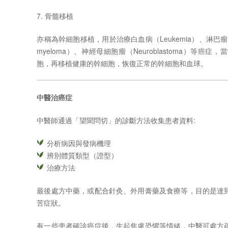
7.
骨髓移植
亦稱為幹細胞移植，用於治療白血病（
Leukemia
）、淋巴瘤
myeloma
）、神經母細胞瘤（
Neuroblastoma
）等癌症，當
胞，再移植健康的幹細胞，恢復正常的幹細胞和血球。
中醫治癌症
中醫師通過「望聞問切」的診斷方法收集患者資料
:
分析病因與發病機理
辨別體質類型（證型）
治療方法
最後處方中藥，或配合針灸、外用膏藥及食療等，目的是達
苦症狀。
有一些患者確診癌症後，生起焦慮恐懼等情緒，中醫可處方