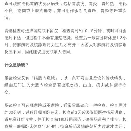
查可观察消化道的状况及病变，包括胃溃疡、胃炎、胃灼热、消化
不良、瘜肉或上腹疼痛等，亦可用作诊断食道癌、胃癌等严重疾
病。
胃镜检查可选择留院或不留院，检查需时约10-15分钟，初时可能会
感到不适，但过程中不会有痛楚感觉。检查后一般需卧床休息1-3小
时，待麻醉药及镇静剂药力过后才离开；因各人对麻醉药及镇静剂
反应不同，因此建议朋友或家人陪同。
什么是肠镜？
肠镜检查又称「结肠内窥镜」，以一条可弯曲且柔软的管状镜头，
经由肛门进入大肠内检查是否出现炎症、出血、瘜肉或肿瘤等病
变。
肠镜检查可选择留院或不留院，通常胃肠镜会一併检查。检查需时
约30分钟，过程只需侧卧在床。检查前3天必须依照医生指示进食，
避免高纤维食物，并于检查前1晚服用泻药，确保肠道完全排空。检
查后一般需卧床休息1-3小时，待麻醉药及镇静剂药力过后才离开；