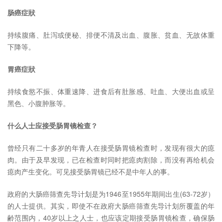
肠癌症狀
持续腹痛、肚泻或便秘、排便不清及出血、腹胀、贫血、无故体重
下降等。
胃癌症狀
持续食慾不振、体重速降、进食后有肚胀感、吐血、大便出血或呈
黑色、小腹肿胀等。
什么人士应接受肠胃镜检查？
曾经只有二十多岁的年青人在接受肠胃镜检查时，发现有很大的瘜
肉。由于及早发现，已在检查时同时把瘜肉割除，而没有再给机会
瘜肉产生变化。可见接受肠胃镜已经不是中年人的事。
政府的大肠癌筛查先导计划是为1946至1955年期间出生(63-72岁）
的人士提供。其实，即使不在政府大肠癌筛查先导计划所覆盖的年
齢范围内，40岁以上之人士，也应该定期接受肠胃镜检查，确保肠