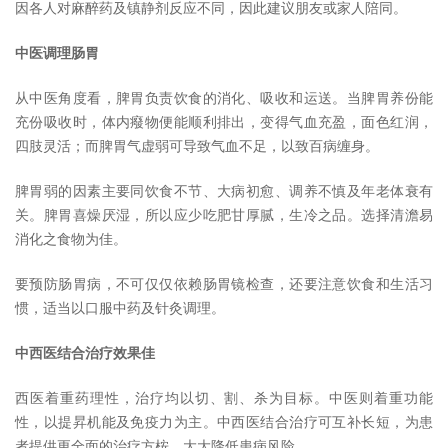
因各人对麻醉药及镇静剂反应不同，因此建议朋友或家人陪同。
中医调理肠胃
从中医角度看，脾胃负责饮食的消化、吸收和运送。当脾胃养份能
充份吸收时，体内癈物便能顺利排出，变得气血充盈，面色红润，
四肢灵活；而脾胃气虚弱可导致气血不足，以致百病缠身。
脾胃弱的因素主要同饮食不节、大病初愈、调养不慎及年老体衰有
关。脾胃喜燥厌湿，所以应少吃肥甘厚腻，生冷之品。选择清澹易
消化之食物为佳。
要预防肠胃病，不可仅仅依赖肠胃镜检查，还要注意饮食和生活习
惯，适当以口服中药及针灸调理。
中西医结合治疗效果佳
西医着重药理性，治疗均以切、割、杀为目标。中医则着重功能
性，以提昇机能及免疫力为主。中西医结合治疗可互补长短，为患
者提供更全面的治疗方桉，大大降低患病风险。