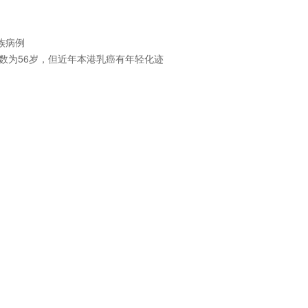
族病例
位数为56岁，但近年本港乳癌有年轻化迹