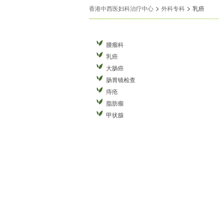
>
>
香港中西医妇科治疗中心
外科专科
乳癌
腫瘤科
乳癌
大肠癌
肠胃镜检查
痔疮
脂肪瘤
甲状腺