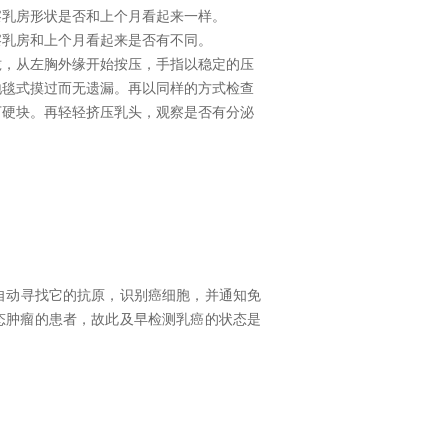
察乳房形状是否和上个月看起来一样。
察乳房和上个月看起来是否有不同。
拢，从左胸外缘开始按压，手指以稳定的压
地毯式摸过而无遗漏。再以同样的方式检查
下硬块。再轻轻挤压乳头，观察是否有分泌
自动寻找它的抗原，识别癌细胞，并通知免
状态肿瘤的患者，故此及早检测乳癌的状态是