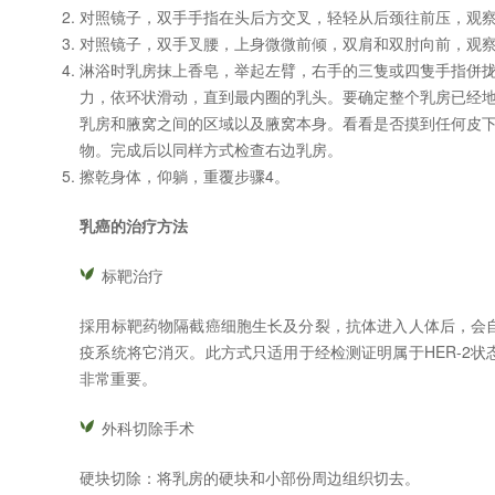
对照镜子，双手手指在头后方交叉，轻轻从后颈往前压，观
对照镜子，双手叉腰，上身微微前倾，双肩和双肘向前，观
淋浴时乳房抹上香皂，举起左臂，右手的三隻或四隻手指併
力，依环状滑动，直到最内圈的乳头。要确定整个乳房已经
乳房和腋窝之间的区域以及腋窝本身。看看是否摸到任何皮
物。完成后以同样方式检查右边乳房。
擦乾身体，仰躺，重覆步骤4。
乳癌的治疗方法
标靶治疗
採用标靶药物隔截癌细胞生长及分裂，抗体进入人体后，会
疫系统将它消灭。此方式只适用于经检测证明属于HER-2
非常重要。
外科切除手术
硬块切除：将乳房的硬块和小部份周边组织切去。