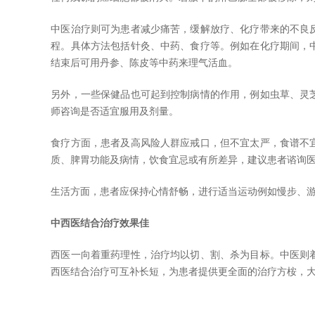
中医治疗则可为患者减少痛苦，缓解放疗、化疗带来的不良
程。具体方法包括针灸、中药、食疗等。例如在化疗期间，
结束后可用丹参、陈皮等中药来理气活血。
另外，一些保健品也可起到控制病情的作用，例如虫草、灵
师咨询是否适宜服用及剂量。
食疗方面，患者及高风险人群应戒口，但不宜太严，食谱不
质、脾胃功能及病情，饮食宜忌或有所差异，建议患者谘询
生活方面，患者应保持心情舒畅，进行适当运动例如慢步、
中西医结合治疗效果佳
西医一向着重药理性，治疗均以切、割、杀为目标。中医则
西医结合治疗可互补长短，为患者提供更全面的治疗方桉，