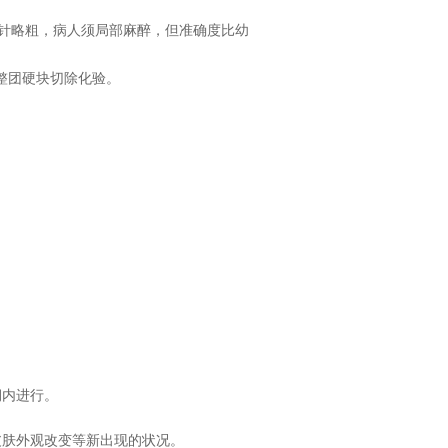
针管比幼针略粗，病人须局部麻醉，但准确度比幼
后，将整团硬块切除化验。
期内进行。
皮肤外观改变等新出现的状况。