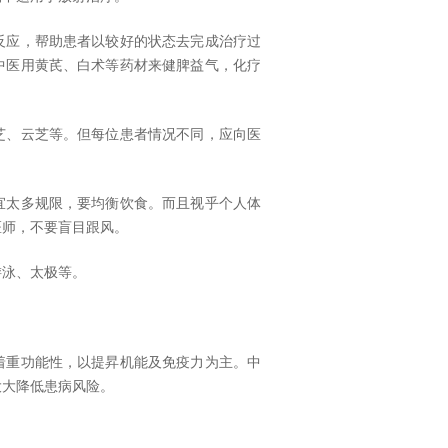
反应，帮助患者以较好的状态去完成治疗过
中医用黄芪、白术等药材来健脾益气，化疗
芝、云芝等。但每位患者情况不同，应向医
宜太多规限，要均衡饮食。而且视乎个人体
医师，不要盲目跟风。
游泳、太极等。
着重功能性，以提昇机能及免疫力为主。中
大大降低患病风险。