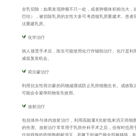
全乳切除：如果发现肿瘤不只一处，或者肿瘤体积相当大，
巴结），被切除乳房的女性大多可考虑做乳房重建术。患者
法重建乳房。
化学治疗
病人接受手术后，医生可能使用化疗作辅助治疗。化疗是利
减低复发机会。
荷尔蒙治疗
利用抗女性荷尔蒙的药物减缓或防止乳癌细胞生长。成效取
可能会令避孕药物丧失效用。
放射治疗
包括体外与体内放射治疗，利用高能量X光射线来消灭癌细
的伤害。放射治疗常常用于乳癌外科手术之后，但有时也用
任何残馀的癌细胞都被消灭。若腋下的淋巴腺全部被移除，