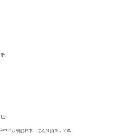
诊断。
法:
幼针针筒，从乳房中抽取细胞样本，过程像抽血，简单、