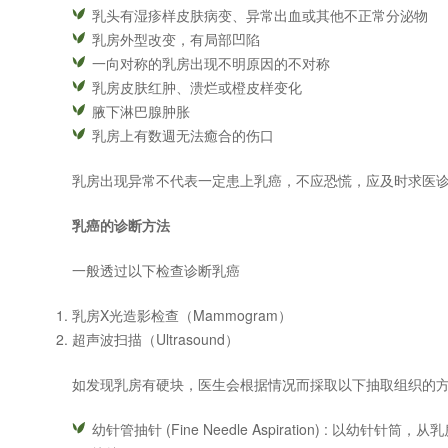
乳头有湿疹样皮肤病变、异常出血或其他不正常分泌物
乳房外型改变，有局部凹陷
一向对称的乳房出现不明原因的不对称
乳房皮肤红肿、溃烂或橙皮样变化
腋下淋巴腺肿胀
乳房上有数週无法癒合的伤口
乳房出现异常不代表一定患上乳癌，不应恐慌，应及时求医
乳癌的诊断方法
一般透过以下检查诊断乳癌
乳房X光造影检查（Mammogram）
超声波扫描（Ultrasound）
如发现乳房有硬块，医生会根据情况而採取以下抽取组织的方
幼针管抽针 (Fine Needle Aspiration) : 以