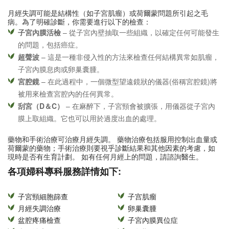
月經失調可能是結構性（如子宮肌瘤）或荷爾蒙問題所引起之毛
病。為了明確診斷，你需要進行以下的檢查：
子宮內膜活檢
– 從子宮內壁抽取一些組織，以確定任何可能發生
的問題，包括癌症。
超聲波
– 這是一種非侵入性的方法來檢查任何結構異常如肌瘤，
子宮內膜息肉或卵巢囊腫。
宮腔鏡
– 在此過程中，一個微型望遠鏡狀的儀器(俗稱宮腔鏡)將
被用來檢查宮腔內的任何異常。
刮宮（D＆C）
– 在麻醉下，子宮頸會被擴張，用儀器從子宮內
膜上取組織。它也可以用於過度出血的處理。
藥物和手術治療可治療月經失調。 藥物治療包括服用控制出血量或
荷爾蒙的藥物；手術治療則要視乎診斷結果和其他因素的考慮，如
現時是否有生育計劃。 如有任何月經上的問題，請諮詢醫生。
各項婦科專科服務詳情如下:
子宮頸細胞篩查
子宫肌瘤
月經失調治療
卵巢囊腫
盆腔疼痛檢查
子宮內膜異位症