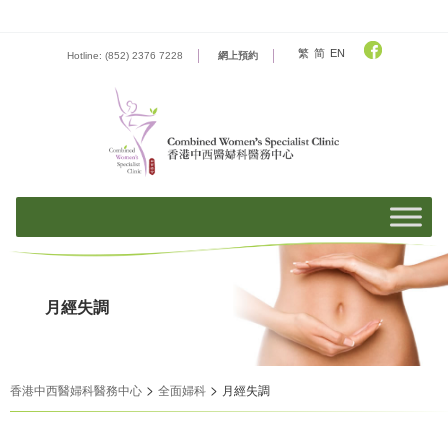
Skip
to
content
繁
简
EN
Hotline: (852) 2376 7228
網上預約
月經失調
>
>
香港中西醫婦科醫務中心
全面婦科
月經失調