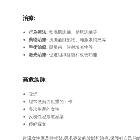
治療:
行為療法:
盆底肌訓練、膀胱訓練等
藥物治療:
抗膽鹼能藥物、雌激素補充等
手術治療:
懸吊術、注射填充物等
激光治療:
促進組織修復和改善功能
高危族群:
吸煙
經常做勞力粗重的工作
多次生產的女性
反覆性泌尿道感染
停經婦女
建議女性應及時就醫,尋求專業的診斷和治療,保護好自己的