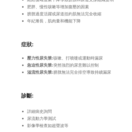
肥胖、慢性咳嗽等增加腹壓的因素
膀胱過度活躍或尿道括約肌無法完全收縮
年紀漸長，肌肉量和機能下降
症狀:
壓力性尿失禁:
咳嗽、打噴嚏或運動時漏尿
急迫性尿失禁:
突然強烈的尿意難以控制
溢流性尿失禁:
膀胱無法完全排空導致持續漏尿
診斷:
詳細病史詢問
尿流動力學測試
影像學檢查如超聲波等