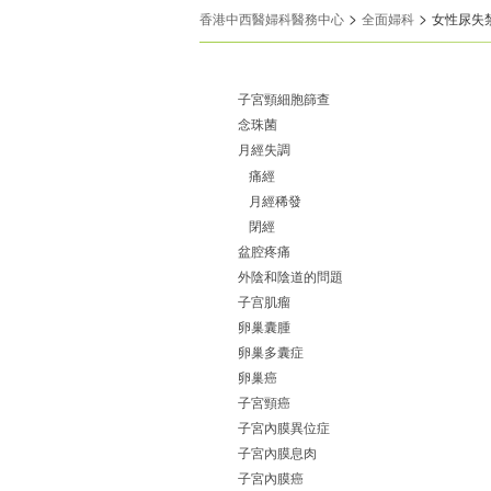
>
>
香港中西醫婦科醫務中心
全面婦科
女性尿失
子宮頸細胞篩查
念珠菌
月經失調
痛經
月經稀發
閉經
盆腔疼痛
外陰和陰道的問題
子宫肌瘤
卵巢囊腫
卵巢多囊症
卵巢癌
子宮頸癌
子宮內膜異位症
子宮內膜息肉
子宮內膜癌