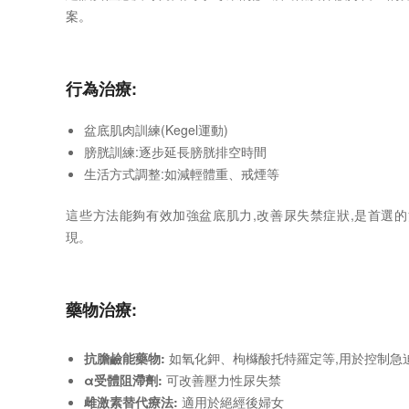
案。
行為治療:
盆底肌肉訓練(Kegel運動)
膀胱訓練:逐步延長膀胱排空時間
生活方式調整:如減輕體重、戒煙等
這些方法能夠有效加強盆底肌力,改善尿失禁症狀,是首選
現。
藥物治療:
抗膽鹼能藥物:
如氧化鉀、枸櫞酸托特羅定等,用於控制急
α受體阻滯劑:
可改善壓力性尿失禁
雌激素替代療法:
適用於絕經後婦女