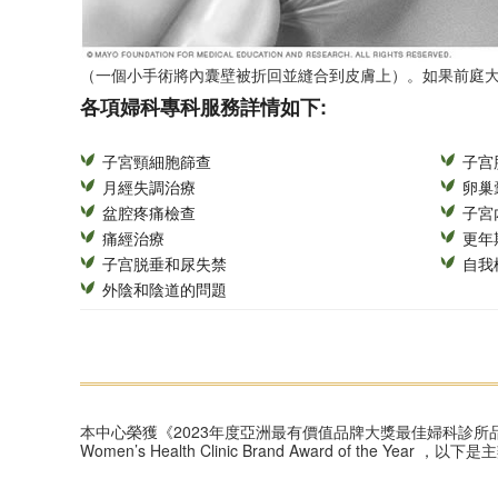
（一個小手術將內囊壁被折回並縫合到皮膚上）。如果前庭
各項婦科專科服務詳情如下:
子宮頸細胞篩查
子宫
月經失調治療
卵巢
盆腔疼痛檢查
子宮
痛經治療
更年
子宫脱垂和尿失禁
自我
外陰和陰道的問題
本中心榮獲《2023年度亞洲最有價值品牌大獎最佳婦科診所品
Women’s Health Clinic Brand Award of the Yea