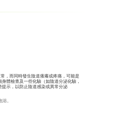
正常，而同時發生陰道瘙癢或疼痛，可能是
細身體檢查及一些化驗（如陰道分泌化驗，
些提示，以防止陰道感染或異常分泌
泡浴。