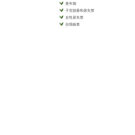
更年期
子宫脱垂和尿失禁
女性尿失禁
自我檢查