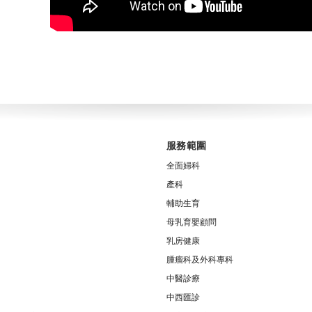
服務範圍
全面婦科
產科
輔助生育
母乳育嬰顧問
乳房健康
腫瘤科及外科專科
中醫診療
中西匯診