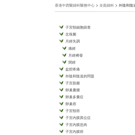
>
>
香港中西醫婦科醫務中心
全面婦科
外陰和陰
子宮頸細胞篩查
念珠菌
月經失調
痛經
月經稀發
閉經
盆腔疼痛
外陰和陰道的問題
子宫肌瘤
卵巢囊腫
卵巢多囊症
卵巢癌
子宮頸癌
子宮內膜異位症
子宮內膜息肉
子宮內膜癌