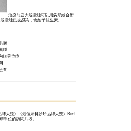
治療前庭大腺囊腫可以用袋形縫合術
大腺囊腫已被感染，會給予抗生素。
肌瘤
囊腫
內膜異位症
期
檢查
牌大獎》《最佳婦科診所品牌大獎》Best
r ，以下是主辦單位的訪問片段。