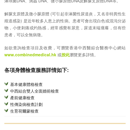
淋球菌DNA、滴蟲 DNA、微小脲原體DNA及解脲支原體DNA等。
解脲支原體及微小脲原體 (可引起非淋菌性尿道炎，又名非特異性生
殖道感染) 是近年較多人患上的性病。患者可會出現白色或混沌分泌
物，小便刺痛或灼熱感，經常感覺有尿意，尿道末端瘙癢，但有些
患者，可以全無病徵。
如欲查詢檢查項目及收費，可瀏覽香港中西醫綜合醫務中心網站
www.combinedmedical.hk
或
按此
瀏覽更多詳情。
各項身體檢查服務詳情如下:
基本健康體格檢查
中西結合雙人全面婚前檢查
產前健康檢查
性傳染病檢查計劃
生育荷爾蒙檢查