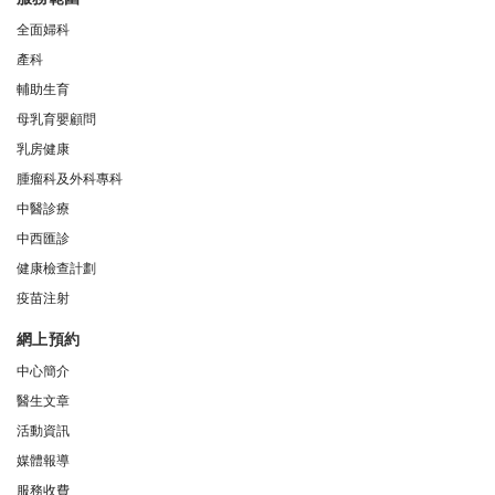
全面婦科
產科
輔助生育
母乳育嬰顧問
乳房健康
腫瘤科及外科專科
中醫診療
中西匯診
健康檢查計劃
疫苗注射
網上預約
中心簡介
醫生文章
活動資訊
媒體報導
服務收費